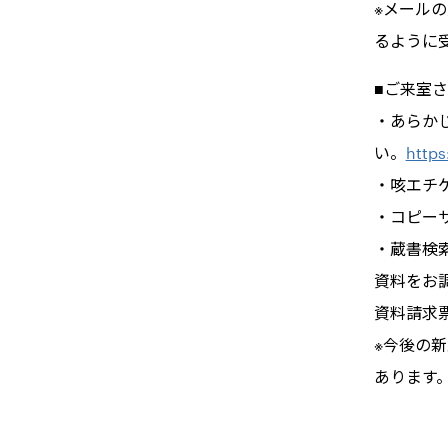
※メールの
るように
■ご来室
・あらか
い。
https
・咳エチ
・コピー
・蔵書検
資料をお
資料請求
※今後の
あります