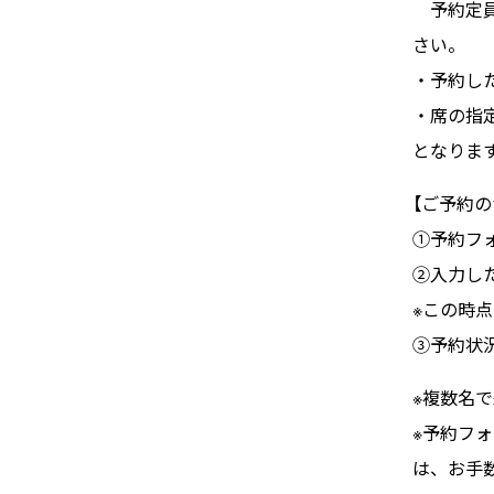
予約定員
さい。
・予約し
・席の指
となりま
【ご予約の
①予約フ
②入力し
※この時
③予約状
※複数名
※予約フ
は、お手数