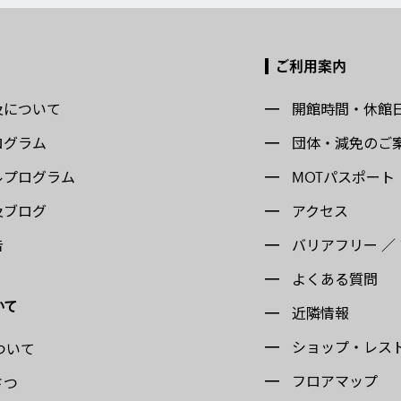
ご利用案内
及について
開館時間・休館
ログラム
団体・減免のご
ルプログラム
MOTパスポート
及ブログ
アクセス
告
バリアフリー ／
よくある質問
いて
近隣情報
ショップ・レス
ついて
フロアマップ
さつ