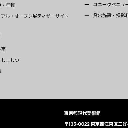
ユニークベニュ
要・年報
貸出施設・撮影
ーアル・オープン展ティザーサイト
室
書室
としょしつ
索
東京都現代美術館
〒135-0022 東京都江東区三好4