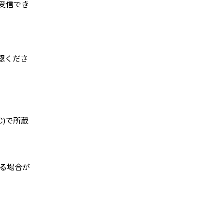
を受信でき
認くださ
)で所蔵
る場合が