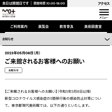
キ
本日は開館日です
アクセス
開館時間
10:00-18:00
ッ
プ
し
メニュー
ま
。
ご利用案内
展覧会
教育普及
美術図書室
お知らせ
2023年05月08日（月）
ご来館されるお客様へのお願い
お知らせ
【ご来館されるお客様へのお願い】（令和5年5月8日以降）
新型コロナウイルス感染症
の5類移行後の感染防止対策につい
て、東京都現代美術館では、以下の通りといたします。