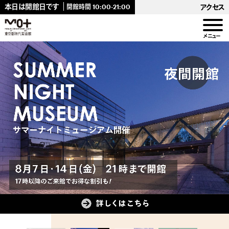
キ
本日は開館日です
アクセス
開館時間 10:00-21:00
ッ
プ
し
メニュー
ま
。