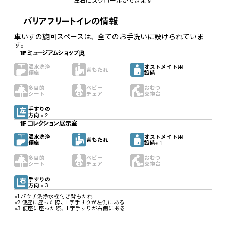
左右にスクロールができます
バリアフリートイレの情報
車いすの旋回スペースは、全てのお手洗いに設けられていま
す。
1F ミュージアムショップ奥
温水洗浄
オストメイト用
背もたれ
便座
設備
多目的
ベビー
おむつ
シート
チェア
交換台
手すりの
方向
※ 2
1F コレクション展示室
温水洗浄
オストメイト用
背もたれ
便座
設備
※ 1
多目的
ベビー
おむつ
シート
チェア
交換台
手すりの
方向
※ 3
※1 パウチ洗浄水栓付き背もたれ
※2 便座に座った際、L字手すりが左側にある
※3 便座に座った際、L字手すりが右側にある