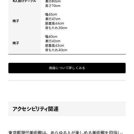
4人掛けテーブル
奥行80cm
高さ70cm
幅45cm
奥行47cm
椅子
座面高44cm
背もたれ30cm
幅40cm
奥行42cm
椅子
座面高43cm
背もたれ40cm
施設について詳しくみる
アクセシビリティ関連
東京都現代美術館は、あらゆる人が楽しめる美術館を目指し、