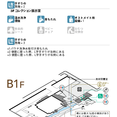
手すりの
方向
※ 2
3F コレクション展示室
温水洗浄
オストメイト用
背もたれ
便座
設備
※ 1
多目的
ベビー
おむつ
シート
チェア
交換台
手すりの
方向
※ 3
※1 パウチ洗浄水栓付き背もたれ
※2 便座に座った際、L字手すりが左側にある
※3 便座に座った際、L字手すりが右側にある