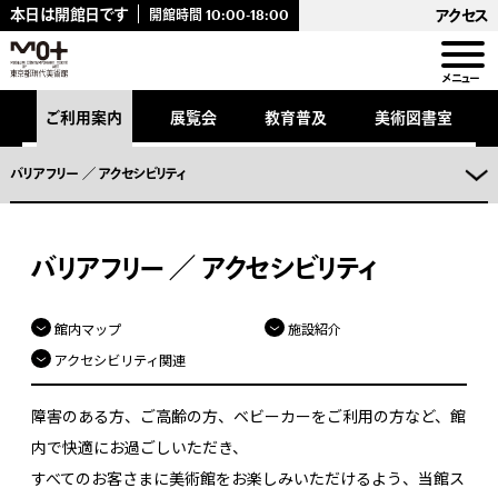
キ
本日は開館日です
アクセス
開館時間
10:00-18:00
ッ
プ
し
メニュー
ま
。
ご利用案内
展覧会
教育普及
美術図書室
バリアフリー ／ アクセシビリティ
バリアフリー ／ アクセシビリティ
館内マップ
施設紹介
アクセシビリティ関連
障害のある方、ご高齢の方、ベビーカーをご利用の方など、館
内で快適にお過ごしいただき、
すべてのお客さまに美術館をお楽しみいただけるよう、当館ス