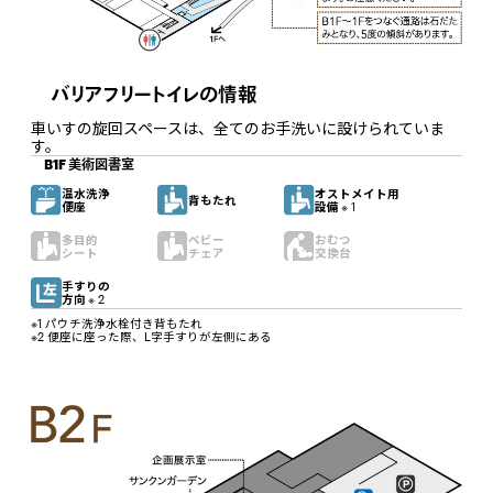
バリアフリートイレの情報
車いすの旋回スペースは、全てのお手洗いに設けられていま
す。
B1F 美術図書室
温水洗浄
オストメイト用
背もたれ
便座
設備
※ 1
多目的
ベビー
おむつ
シート
チェア
交換台
手すりの
方向
※ 2
※1 パウチ洗浄水栓付き背もたれ
※2 便座に座った際、L字手すりが左側にある