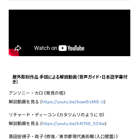
屋外彫刻作品 手話による解説動画（音声ガイド・日本語字幕付
き）
アンソニー・カロ《発見の塔》
解説動画を見る (
https://youtu.be/bow9rzMIE-U
)
リチャード・ディーコン《カタツムリのように B》
解説動画を見る (
https://youtu.be/bXIYkK_S04w
)
髙田安規子・政子《修復／東京都現代美術館（入口壁面）》