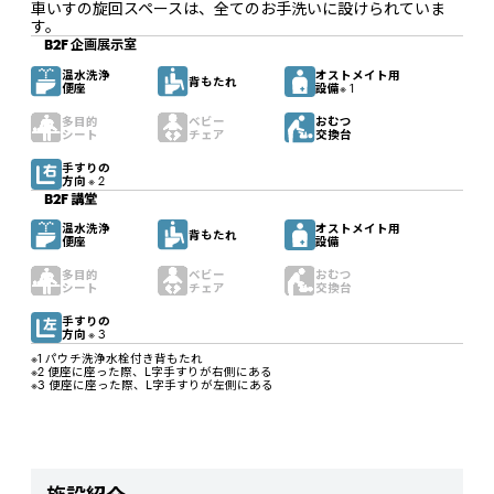
車いすの旋回スペースは、全てのお手洗いに設けられていま
す。
B2F 企画展示室
温水洗浄
オストメイト用
背もたれ
便座
設備
※ 1
多目的
ベビー
おむつ
シート
チェア
交換台
手すりの
方向
※ 2
B2F 講堂
温水洗浄
オストメイト用
背もたれ
便座
設備
多目的
ベビー
おむつ
シート
チェア
交換台
手すりの
方向
※ 3
※1 パウチ洗浄水栓付き背もたれ
※2 便座に座った際、L字手すりが右側にある
※3 便座に座った際、L字手すりが左側にある