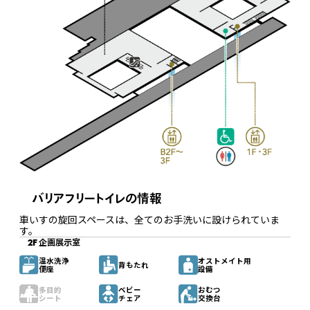
バリアフリートイレの情報
車いすの旋回スペースは、全てのお手洗いに設けられていま
す。
2F 企画展示室
温水洗浄
オストメイト用
背もたれ
便座
設備
多目的
ベビー
おむつ
シート
チェア
交換台