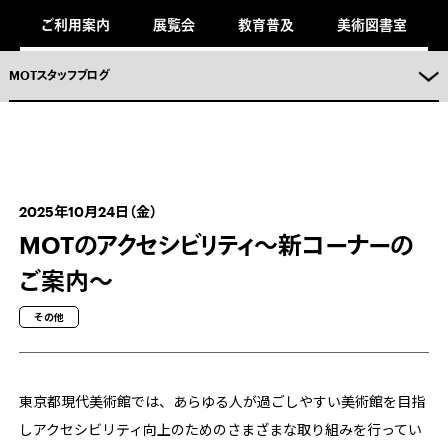
キ
ご利用案内
展覧会
教育普及
美術図書室
ッ
プ
し
ま
MOTスタッフブログ
。
2025年10月24日（金）
MOTのアクセシビリティ～新コーナーの
ご案内～
その他
東京都現代美術館では、あらゆる人が過ごしやすい美術館を目指
しアクセシビリティ向上のためのさまざまな取り組みを行ってい