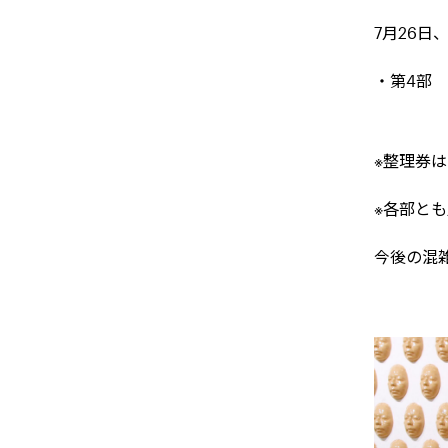
7
月
26
日
・第
4
部
※整理券
※各部と
今後の混