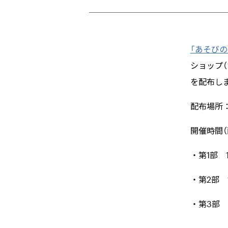
「あそびの
ショップ
を配布し
配布場所
開催時間（
・第
1
部
・第
2
部
・第
3
部