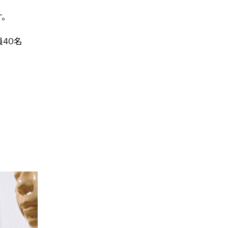
す。
員
40
名