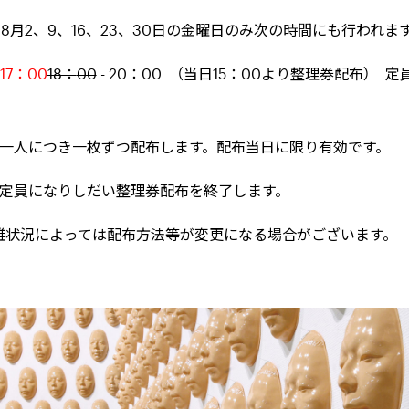
、
8
月
2
、
9
、
16
、
23
、
30
日の金曜日のみ次の時間にも行われま
17：00
18：
00
- 20
：
00
（当日
15
：
00
より整理券配布） 定
は一人につき一枚ずつ配布します。配布当日に限り有効です。
も定員になりしだい整理券配布を終了します。
雑状況によっては配布方法等が変更になる場合がございます。