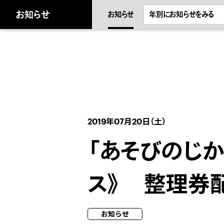
キ
ッ
お知らせ
お知らせ
プ
し
ま
。
2019年07月20日（土）
「あそびのじか
ス》 整理券
お知らせ