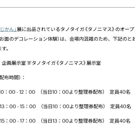
じかん」
展に出品されているタノタイガ《タノニマス》のオープ
（お面のデコレーション体験）は、会場内混雑のため、下記のと
ます。
：企画展示室
1F
タノタイガ《タノニマス》展示室
配布時間）：
10
：
00 - 12
：
00
（当日
10
：
00
より整理券配布） 定員
40
名
13
：
00 - 15
：
00
（当日
10
：
00
より整理券配布） 定員
40
名
15
：
00 - 17
：
00
（当日
13
：
00
より整理券配布） 定員
40
名