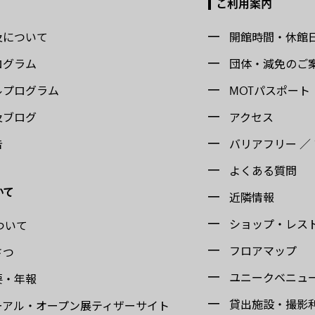
ご利用案内
及について
開館時間・休館
ログラム
団体・減免のご
ルプログラム
MOTパスポート
及ブログ
アクセス
告
バリアフリー ／
よくある質問
いて
近隣情報
ショップ・レス
ついて
フロアマップ
さつ
ユニークベニュ
要・年報
貸出施設・撮影
ーアル・オープン展ティザーサイト