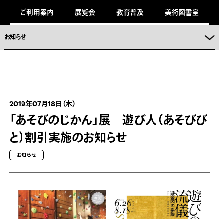
キ
ご利用案内
展覧会
教育普及
美術図書室
ッ
プ
し
ま
お知らせ
。
2019年07月18日（木）
「あそびのじかん」展 遊び人（あそびび
と）割引実施のお知らせ
お知らせ