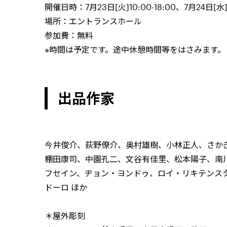
開催日時：
7
月
23
日[火]10:00-18:00、
7
月
24
日[水]
場所：エントランスホール
参加費：無料
※時間は予定です。途中休憩時間等をはさみます。
出品作家
今井俊介、荻野僚介、奥村雄樹、小林正人、さか
棚田康司、中園孔二、文谷有佳里、松本陽子、南
フセイン、ヂョン・ヨンドゥ、ロイ・リキテンス
ドーロ ほか
＊屋外彫刻