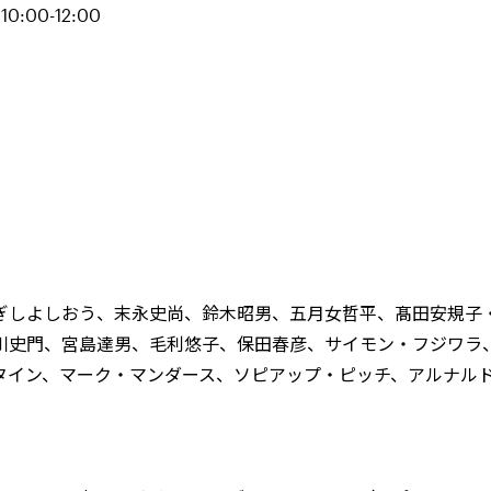
10:00-12:00
ぎしよしおう、末永史尚、鈴木昭男、五月女哲平、髙田安規子
川史門、宮島達男、毛利悠子、保田春彦、サイモン・フジワラ
タイン、マーク・マンダース、ソピアップ・ピッチ、アルナル