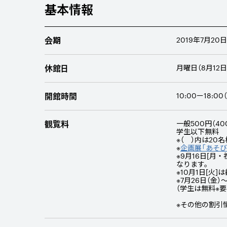
基本情報
会期
2019年
7
月
20
日
休館日
月曜日（8月12日
開館時間
10:00ー18:
観覧料
一般500円（40
学生以下無料
※（ ）内は20
※
企画展「あそび
※9月16日[
なります。
※10月1日[
※7月26日（金
（学生は無料※要
※その他の割引