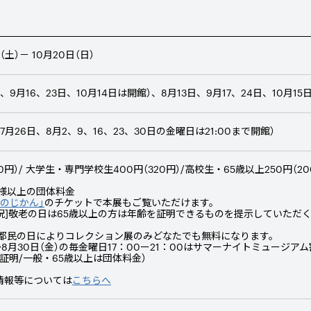
（土）－
10
月
20
日（日）
、9月16、23日、10月14日は開館）、8月13日、9月17、24日、10月15
00（7月26日、8月2、9、16、23、30日の金曜日は21:00まで開館）
0円）/ 大学生・専門学校生400円（320円）/高校生・65歳以上250円（200
名様以上の団体料金
のじかん」
のチケットで本展もご覧いただけます。
月・祝]敬老の日は65歳以上の方は年齢を証明できるものを提示していただ
火]は都民の日によりコレクション展のみどなたでも無料になります。
）～8月30日（金）の毎金曜日17：00ー21：00はサマーナイトミュージア
証明/一般・65歳以上は団体料金）
情報等については
こちらへ