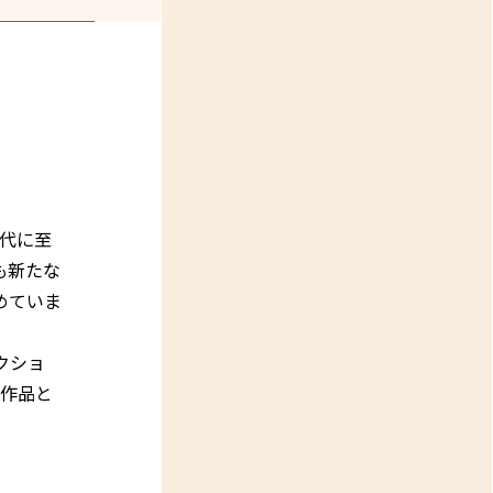
代に至
も新たな
めていま
クショ
の作品と