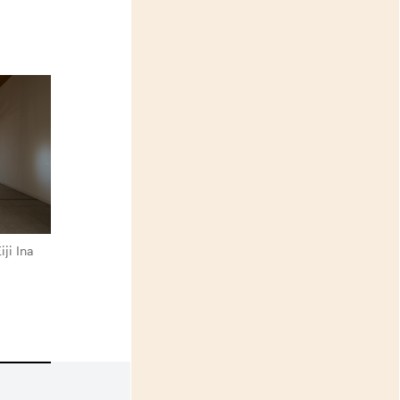
i Ina