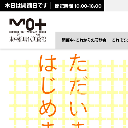
キ
本日は開館日です
開館時間
10:00-18:00
ッ
プ
し
ま
。
展覧会
開催中・これからの展覧会
これまで