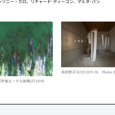
ソニー・カロ、リチャード･ディーコン、マルタ･パン
毛利悠子《I/O》2011-16 Photo: Eij
《宇宙エーテル体再び》2016