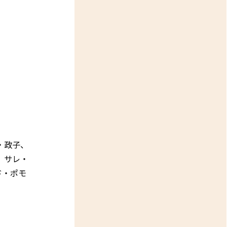
・政子、
、サレ・
ド・ポモ