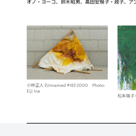
オノ・ヨーコ、鈴木昭男、髙田安規子・政子、アン
小林正人《Unnamed #18》2000 Photo:
Eiji Ina
松本陽子