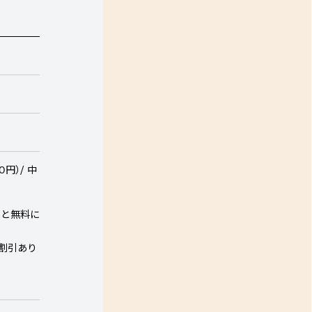
日
円）/ 中
くと無料に
ム割引あり