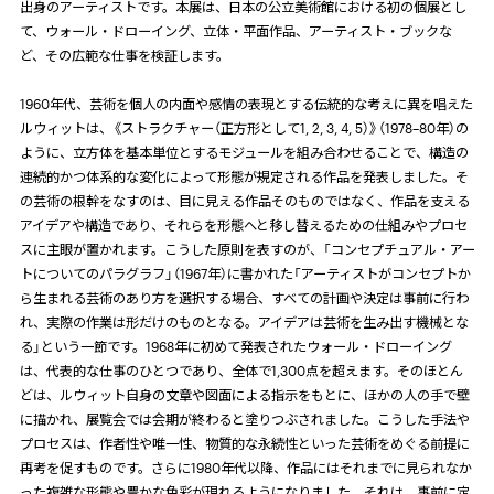
出身のアーティストです。本展は、日本の公立美術館における初の個展とし
て、ウォール・ドローイング、立体・平面作品、アーティスト・ブックな
ど、その広範な仕事を検証します。
1960年代、芸術を個人の内面や感情の表現とする伝統的な考えに異を唱えた
ルウィットは、《ストラクチャー（正方形として
1, 2, 3, 4, 5
）》（
1978
–
80
年）の
ように、立方体を基本単位とするモジュールを組み合わせることで、構造の
連続的かつ体系的な変化によって形態が規定される作品を発表しました。そ
の芸術の根幹をなすのは、目に見える作品そのものではなく、作品を支える
アイデアや構造であり、それらを形態へと移し替えるための仕組みやプロセ
スに主眼が置かれます。こうした原則を表すのが、「コンセプチュアル・アー
トについてのパラグラフ」（
1967
年）に書かれた「アーティストがコンセプトか
ら生まれる芸術のあり方を選択する場合、すべての計画や決定は事前に行わ
れ、実際の作業は形だけのものとなる。アイデアは芸術を生み出す機械とな
る」という一節です。
1968
年に初めて発表されたウォール・ドローイング
は、代表的な仕事のひとつであり、全体で
1,300
点を超えます。そのほとん
どは、ルウィット自身の文章や図面による指示をもとに、ほかの人の手で壁
に描かれ、展覧会では会期が終わると塗りつぶされました。こうした手法や
プロセスは、作者性や唯一性、物質的な永続性といった芸術をめぐる前提に
再考を促すものです。さらに
1980
年代以降、作品にはそれまでに見られなか
った複雑な形態や豊かな色彩が現れるようになりました。それは、事前に定