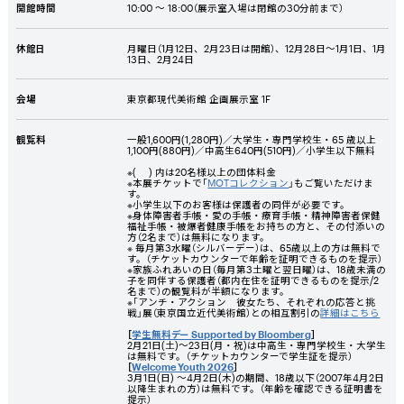
開館時間
10:00 ～ 18:00（展示室入場は閉館の30分前まで）
休館日
月曜日（1月12日、2月23日は開館）、12月28日～1月1日、1月
13日、2月24日
会場
東京都現代美術館 企画展示室 1F
観覧料
一般1,600円
(1,280円)
／大学生・専門学校生・65 歳以上
1,100円
(880円)
／中高生640円
(510円)
／小学生以下無料
※( ) 内は20名様以上の団体料金
※本展チケットで「
MOTコレクション
」もご覧いただけま
す。
※小学生以下のお客様は保護者の同伴が必要です。
※身体障害者手帳・愛の手帳・療育手帳・精神障害者保健
福祉手帳・被爆者健康手帳をお持ちの方と、その付添いの
方（2名まで）は無料になります。
※ 毎月第3水曜（シルバーデー）は、65歳以上の方は無料で
す。（チケットカウンターで年齢を証明できるものを提示）
※家族ふれあいの日（毎月第3土曜と翌日曜）は、18歳未満の
子を同伴する保護者（都内在住を証明できるものを提示/2
名まで）の観覧料が半額になります。
※「アンチ・アクション 彼女たち、それぞれの応答と挑
戦」展（東京国立近代美術館）との相互割引の
詳細はこちら
［
学生無料デー Supported by Bloomberg
］
2月21日(土)～23日(月・祝)は中高生・専門学校生・大学生
は無料です。（チケットカウンターで学生証を提示）
［
Welcome Youth 2026
］
3月1日(日) ～4月2日(木)の期間、18歳以下（2007年4月2日
以降生まれの方）は無料です。（年齢を確認できる証明書を
提示）