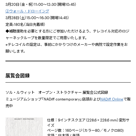
3月20日（金・祝）11:00～12:30（開場10:45）
②ウォール・ドローイング
3月28日（土）15:00～16:30（開場14:45）
定員:180名
（当日先着順）
◆補聴援助を必要とする方にご参加いただけるよう、テレコイル対応のロジ
ャーネックループを数量限定でご用意いたします。
※
テレコイルの設定は、事前にかかりつけのメーカーや病院で設定作業をお
願いします。
展覧会図録
ソル・ルウィット オープン・ストラクチャー 展覧会公式図録
ミュージアムショップ「NADiff contemporary」店頭および
NADiff Online
で販
売中
仕様：9インチスクエア（228.6 × 228.6 mm）変形サ
イズ
ページ数：160ページ（カラー80／モノクロ80)
言語：日本語 / 英語