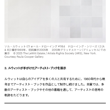
ソル・ルウィット《ウォール・ドローイング #1164 ドローイング・シリーズ I 2 (A
& B)》構想1969年、初回展示2005年 2010年グラッドストーン（ブリュッセル）での
展示 © 2025 The LeWitt Estate / Artists Rights Society (ARS), New York.
Courtesy Paula Cooper Gallery.
3. ルウィットが手がけたアーティスト・ブックを展示
ルウィットは自らのアイデアを多くの人と共有するために、1960年代から晩
年までアーティスト・ブックを作品として制作し続けました。本展では、多
数のアーティスト・ブックやその他の書籍を通して、アーティストの思考の
軌跡をたどります。