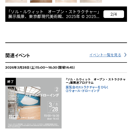
「ソル・ルウィット オープン・ストラクチャー」
2/4
展示風景、東京都現代美術館、2025年 © 2025
The LeWitt Estate / Artists Rights Society (ARS),
New York. Courtesy Paula Cooper Gallery. Photo:
Kazuo Fukunaga
関連イベント
イベント一覧を見る
2026年3月28日（土）15:00～16:30（開場14:45）
「ソル・ルウィット オープン・ストラクチャ
終了
ー」展関連プログラム
展覧会のストラクチャーをひらく
②ウォール・ドローイング