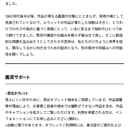
ました。
1960年代後半以降、作品が単なる鑑賞の対象にとどまらず、思考の場として
見直されていくなかで、ルウィットの作品が果たした役割は大きく、とりわ
けプロセスや指示に基づく実践にとって、いまに至るまで指針のひとつであ
り続けてきました。既存の構造や仕組みを絶えず組み立て直し、そこに創造
的な隙間を生み出そうとしてきたその芸術は、私たちがどのように世界を捉
え、関与しうるかに向き合うための起点となり、別の視点や枠組みへの可能
性を開くでしょう。
鑑賞サポート
・貸出タブレット
見えにくい方のために、貸出タブレット端末をご用意しています。作品保護
等の理由により、お客様ご自身の端末では撮影ができない作品を含め、作品
やキャプションを拡大してご覧いただけます。利用を希望される方は、イン
フォメーションにてお申し込みください（無料）。
※台数に限りがあります。タブレットご利用時には、身分証のご提示および