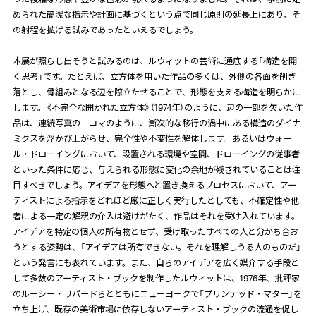
められた簡潔な指示や計画に基づくという点で同じ原則の延長上にあり、そ
の射程を拡げる試みであったといえるでしょう。
本展が照らし出そうと試みるのは、ルウィットの芸術に通底する「構造を開
く思考」です。たとえば、立方体を用いた作品の多くは、外側の各面を削ぎ
落とし、骨組みとなる辺を際立たせることで、形態を支える構造を明らかに
します。《不完全な開かれた立方体》（
1974
年）のように、辺の一部を欠いた作
品は、連続写真の一コマのように、漸次的な移行の渦中にある構造のダイナ
ミクスを浮かび上がらせ、完全性や不変性を解体します。あるいはウォー
ル・ドローイングにおいて、設置される環境や空間、ドローイングの従事者
といった条件に応じ、与えられる形態に変化の余地が残されていることは注
目すべきでしょう。アイデアを形態へと置き換えるプロセスにおいて、アー
ティストによる指示をどれほど厳に正しく実行したとしても、不確定性や他
者による一定の解釈の介入は避けがたく、作品はそれを受け入れています。
アイデアを特定の個人の所有物とせず、受け取ったすべての人と分かち合お
うとする姿勢は、「アイデアは所有できない。それを理解しうる人のものだ」
という発言にも表れています。また、自らのアイデアを広く媒介する手段と
して多数のアーティスト・ブックを制作したルウィットは、
1976
年、批評家
のルーシー・リパードらとともにニューヨークで「プリンテッド・マター」を
立ち上げ、既存の美術市場に依存しないアーティスト・ブックの流通を促し