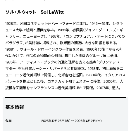
ソル・ルウィット｜Sol LeWitt
1928年、米国コネチカット州ハートフォード生まれ。
1945
－
49
年、シラキ
ュース大学で絵画と版画を学ぶ。
1965
年、初個展（ジョン・ダニエルズ・ギ
ャラリー、ニューヨーク）。
1967
年、「コンセプチュアル・アートについての
パラグラフ」が美術誌に掲載され、欧米圏の潮流に大きな影響を与える。
1968
年、ウォール・ドローイングの一作目を発表。
1960
年代後半から
70
年
代にかけて、作品の非物質的な側面に着目した多数のグループ展に参加。
1976年、アーティスト・ブックの流通と理解を支える拠点「プリンテッド・
マター」を批評家ルーシー・リパードらと共同設立。
1978
年、初回顧展をニ
ューヨーク近代美術館で開催し、北米各地を巡回。
1980
年代、イタリアのス
ポレートを拠点とした後、コネチカット州チェスターに移住。
2000
年、大
規模な回顧展をサンフランシスコ近代美術館ほかで開催。
2007
年、逝去。
基本情報
会期
2025年12月25日（木）～ 2026年4月2日（木）