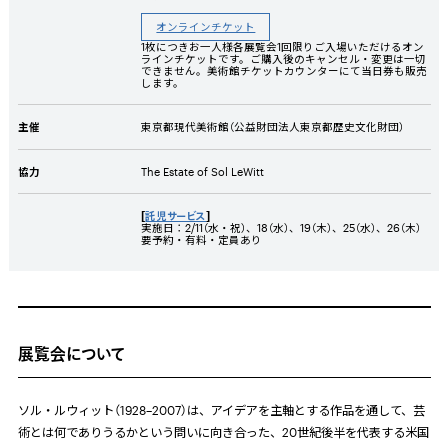
オンラインチケット
1枚につきお一人様各展覧会1回限りご入場いただけるオン
ラインチケットです。ご購入後のキャンセル・変更は一切
できません。美術館チケットカウンターにて当日券も販売
します。
主催
東京都現代美術館（公益財団法人東京都歴史文化財団）
協力
The Estate of Sol LeWitt
[
託児サービス
]
実施日：2/11（水・祝）、18（水）、19（木）、25（水）、26（木）
要予約・有料・定員あり
展覧会について
ソル・ルウィット（
1928
–
2007
）は、アイデアを主軸とする作品を通して、芸
術とは何でありうるかという問いに向き合った、
20
世紀後半を代表する米国