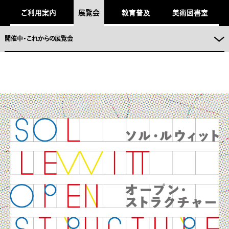
キ
ご利用案内
展覧会
教育普及
美術図書室
ッ
プ
し
ま
開催中・これからの展覧会
。