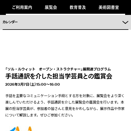
キ
ご利用案内
展覧会
教育普及
美術図書室
ッ
プ
し
ま
カレンダー
。
「ソル・ルウィット オープン・ストラクチャー」展関連プログラム
手話通訳を介した担当学芸員との鑑賞会
2026年3月7日（土）15:00～16:00
手話を主要なコミュニケーション手段とする方を対象に、展覧会をより深く
楽しんでいただけるよう、手話通訳を介した展覧会の鑑賞会を行います。本
展の担当学芸員が、参加者の皆さんと意見をかわしながら、展示作品や作家
について解説します。ぜひご参加ください。