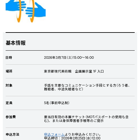
基本情報
日時
2026
年
3
月
7
日（土）
15:00
～
16:00
場所
東京都現代美術館 企画展示室
1F
入口
対象
手話を主要なコミュニケーション手段とする方（ろう者、
難聴者、中途失聴者など）
定員
5
名（事前申込制）
参加費
要当日有効の本展チケット（MOTパスポートの使用も含
む)、または身体障害者手帳等のご提示
申込方法
申込フォーム
よりお申込みください。
申込締切：2026年2月25日（水）12:00