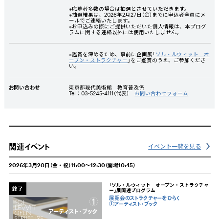
※応募者多数の場合は抽選とさせていただきます。
※抽選結果は、2026年2月27日（金）までに申込者全員にメ
ールでご連絡いたします。
※お申込みの際にご提供いただいた個人情報は、本プログ
ラムに関する連絡以外には使用いたしません。
※鑑賞を深めるため、事前に企画展「
ソル・ルウィット オ
ープン・ストラクチャー
」をご鑑賞のうえ、ご参加くださ
い。
お問い合わせ
東京都現代美術館 教育普及係
Tel：03-5245-4111（代表）
お問い合わせフォーム
関連イベント
イベント一覧を見る
2026年3月20日（金・祝）11:00～12:30（開場10:45）
「ソル・ルウィット オープン・ストラクチャ
終了
ー」展関連プログラム
展覧会のストラクチャーをひらく
①アーティスト・ブック