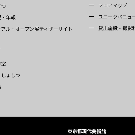
フロアマップ
さつ
ユニークベニュ
要・年報
貸出施設・撮影
ーアル・オープン展ティザーサイト
室
書室
としょしつ
索
東京都現代美術館