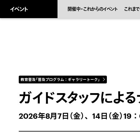
キ
ッ
イベント
開催中・これからのイベント
これまで
プ
し
ま
。
教育普及「普及プログラム：ギャラリートーク」
ガイドスタッフによる
2026年8月7日（金）、14日（金）19