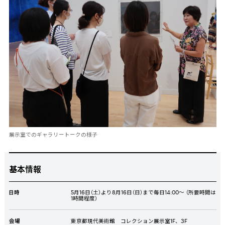
展示室でのギャラリートークの様子
基本情報
日時
5月16
日（土）より8月16
日（日）まで毎日14:00～ （所要時間は
1時間程度）
会場
東京都現代美術館 コレクション展示室1F、3F