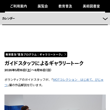
キ
ご利用案内
展覧会
教育普及
美術図書室
ッ
プ
し
ま
カレンダー
。
教育普及「普及プログラム：ギャラリートーク」
ガイドスタッフによるギャラリートーク
2026年5月16日（土）～8月16日（日）
ボランティアのガイドスタッフが、「
MOTコレクション はじめて、びじゅ
つ
」展の作品解説を行います。