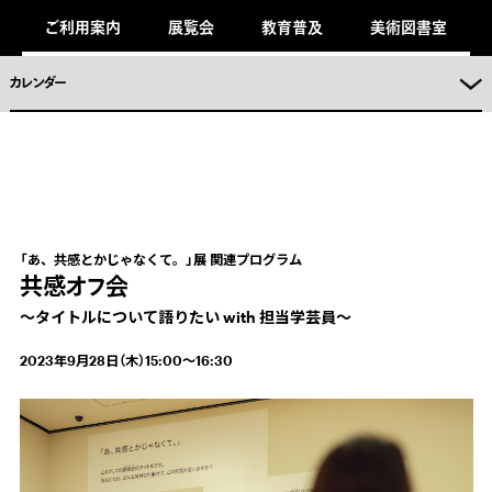
キ
ご利用案内
展覧会
教育普及
美術図書室
ッ
プ
し
ま
カレンダー
。
「あ、共感とかじゃなくて。」展 関連プログラム
共感オフ会
〜タイトルについて語りたい with 担当学芸員〜
2023年9月28日（木）15:00～16:30