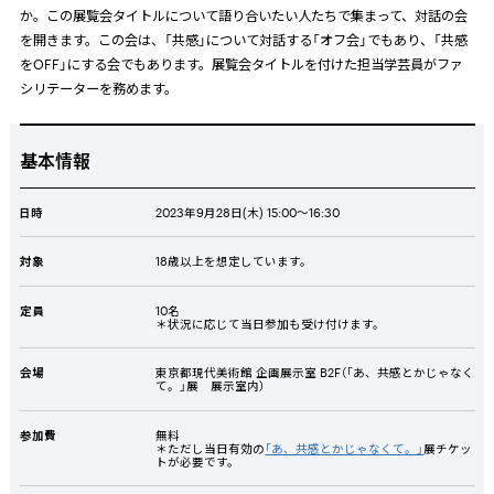
か。この展覧会タイトルについて語り合いたい人たちで集まって、対話の会
を開きます。この会は、「共感」について対話する「オフ会」でもあり、「共感
を
OFF
」にする会でもあります。展覧会タイトルを付けた担当学芸員がファ
シリテーターを務めます。
基本情報
日時
2023年9月
28
日(木)
15:00
～
16:30
対象
18歳以上を想定しています。
定員
10名
＊状況に応じて当日参加も受け付けます。
会場
東京都現代美術館 企画展示室
B2F
（「あ、共感とかじゃなく
て。」展 展示室内）
参加費
無料
＊ただし当日有効の
「あ、共感とかじゃなくて。」
展チケッ
トが必要です。