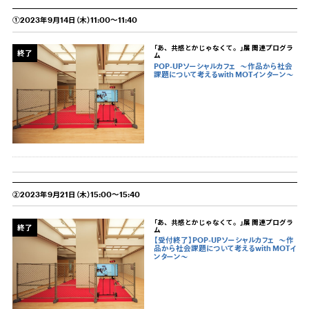
①2023年9月14日（木）11:00～11:40
「あ、共感とかじゃなくて。」展 関連プログラ
終了
ム
POP-UPソーシャルカフェ
〜作品から社会
課題について考えるwith MOTインターン〜
②2023年9月21日（木）15:00～15:40
「あ、共感とかじゃなくて。」展 関連プログラ
終了
ム
【受付終了】POP-UPソーシャルカフェ
〜作
品から社会課題について考えるwith MOTイ
ンターン〜