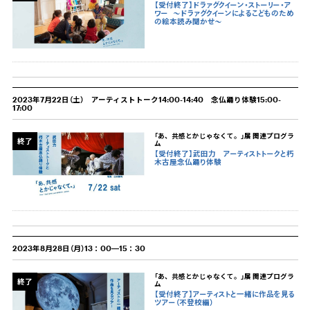
【受付終了】ドラァグクイーン・ストーリー・ア
ワー
〜ドラァグクイーンによるこどものため
の絵本読み聞かせ〜
2023年7月22日（土） アーティストトーク14:00-14:40 念仏踊り体験15:00-
17:00
「あ、共感とかじゃなくて。」展 関連プログラ
終了
ム
【受付終了】武田力 アーティストトークと朽
木古屋念仏踊り体験
2023年8月28日（月）13：00―15：30
「あ、共感とかじゃなくて。」展 関連プログラ
終了
ム
【受付終了】アーティストと一緒に作品を見る
ツアー（不登校編）