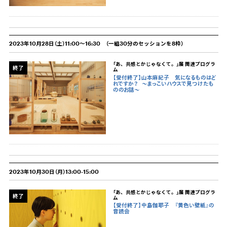
2023年10月28日（土）11:00～16:30 （一組30分のセッションを8枠）
「あ、共感とかじゃなくて。」展 関連プログラ
終了
ム
【受付終了】山本麻紀子 気になるものはど
れですか？
〜まっこいハウスで見つけたも
ののお話〜
2023年10月30日（月）13:00-15:00
「あ、共感とかじゃなくて。」展 関連プログラ
終了
ム
【受付終了】中島伽耶子 『黄色い壁紙』の
音読会