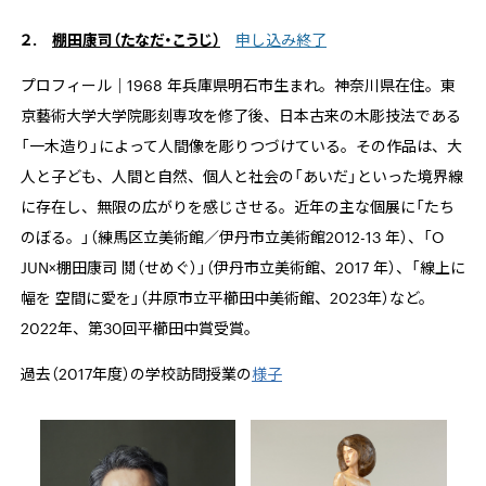
２.
棚田康司（たなだ・こうじ）
申し込み終了
プロフィール｜1968 年兵庫県明石市生まれ。神奈川県在住。東
京藝術大学大学院彫刻専攻を修了後、日本古来の木彫技法である
「一木造り」によって人間像を彫りつづけている。その作品は、大
人と子ども、人間と自然、個人と社会の「あいだ」といった境界線
に存在し、無限の広がりを感じさせる。近年の主な個展に「たち
のぼる。」（練馬区立美術館／伊丹市立美術館
2012-13
年）、「
O
JUN
×棚田康司 鬩（せめぐ）」（伊丹市立美術館、
2017
年）、「線上に
幅を 空間に愛を」（井原市立平櫛田中美術館、
2023
年）など。
2022
年、第
30
回平櫛田中賞受賞。
過去（2017
年度）の学校訪問授業の
様子