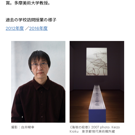
賞。多摩美術大学教授。
過去の学校訪問授業の様子
2012年度
／
2016年度
撮影：白井晴幸
《海坂の絵巻》 2007 photo: Keizo
Kioku 東京都現代美術館所蔵