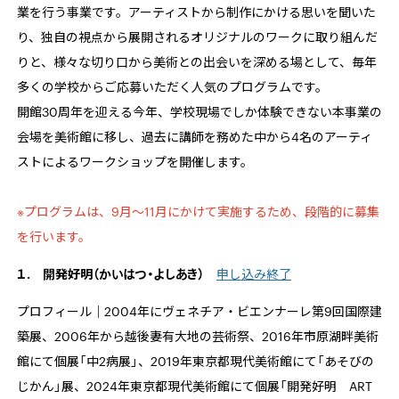
業を行う事業です。アーティストから制作にかける思いを聞いた
り、独自の視点から展開されるオリジナルのワークに取り組んだ
りと、様々な切り口から美術との出会いを深める場として、毎年
多くの学校からご応募いただく人気のプログラムです。
開館
30
周年を迎える今年、学校現場でしか体験できない本事業の
会場を美術館に移し、過去に講師を務めた中から
4
名のアーティ
ストによるワークショップを開催します。
※プログラムは、9月～11月にかけて実施するため、段階的に募集
を行います。
１.
開発好明（かいはつ・よしあき）
申し込み終了
プロフィール｜2004年にヴェネチア・ビエンナーレ第
9
回国際建
築展、
2006
年から越後妻有大地の芸術祭、
2016
年市原湖畔美術
館にて個展「中
2病
展」、
2019
年東京都現代美術館にて「あそびの
じかん」展、
2024
年東京都現代美術館にて個展「開発好明
ART