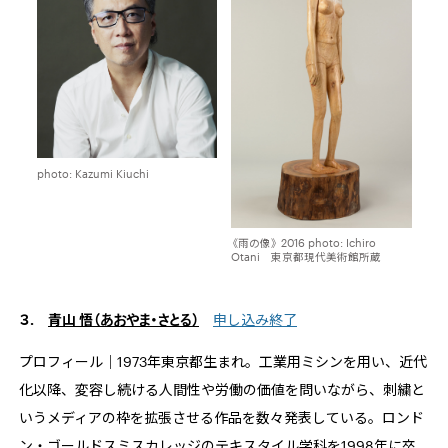
photo: Kazumi Kiuchi
《雨の像》 2016 photo: Ichiro
Otani 東京都現代美術館所蔵
３.
青山 悟（あおやま・さとる）
申し込み終了
プロフィール｜
1973
年東京都生まれ。工業用ミシンを用い、近代
化以降、変容し続ける人間性や労働の価値を問いながら、刺繍と
いうメディアの枠を拡張させる作品を数々発表している。ロンド
ン・ゴールドスミスカレッジのテキスタイル学科を
1998
年に卒