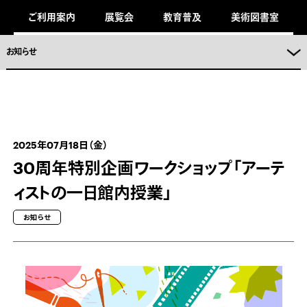
キ
ご利用案内
展覧会
教育普及
美術図書室
ッ
プ
し
ま
お知らせ
。
2025年07月18日（金）
30周年特別企画ワークショップ「アーテ
ィストの一日館内授業」
お知らせ