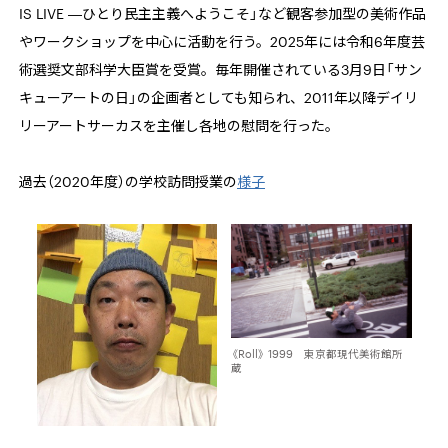
IS LIVE ―
ひとり民主主義へようこそ」など観客参加型の美術作品
やワークショップを中心に活動を行う。
2025
年には令和
6
年度芸
術選奨文部科学大臣賞を受賞。毎年開催されている
3
月
9
日「サン
キューアートの日」の企画者としても知られ、
2011
年以降デイリ
リーアートサーカスを主催し各地の慰問を行った。
過去（2020
年度）の学校訪問授業の
様子
《Roll》 1999 東京都現代美術館所
蔵