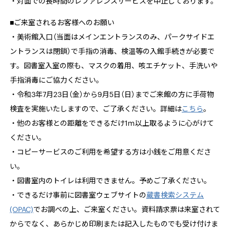
・対面での長時間のレファレンスサービスを中止しております。
■ご来室されるお客様へのお願い
・美術館入口（当面はメインエントランスのみ、パークサイドエ
ントランスは閉鎖）で手指の消毒、検温等の入館手続きが必要で
す。図書室入室の際も、マスクの着用、咳エチケット、手洗いや
手指消毒にご協力ください。
・令和3年
7
月
23
日（金）から
9
月
5
日（日）までご来館の方に手荷物
検査を実施いたしますので、ご了承ください。詳細は
こちら
。
・他のお客様との距離をできるだけ1ｍ以上取るように心がけて
ください。
・コピーサービスのご利用を希望する方は小銭をご用意くださ
い。
・図書室内のトイレは利用できません。予めご了承ください。
・できるだけ事前に図書室ウェブサイトの
蔵書検索システム
(OPAC)
でお調べの上、ご来室ください。資料請求票は来室されて
からでなく、あらかじめ印刷または記入したものでも受け付けま