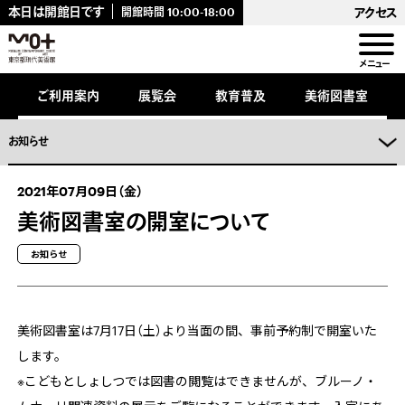
キ
本日は開館日です
アクセス
開館時間
10:00-18:00
ッ
プ
し
メニュー
ま
。
ご利用案内
展覧会
教育普及
美術図書室
お知らせ
2021年07月09日（金）
美術図書室の開室について
お知らせ
美術図書室は7月
17
日（土）より当面の間、事前予約制で開室いた
します。
※こどもとしょしつでは図書の閲覧はできませんが、ブルーノ・