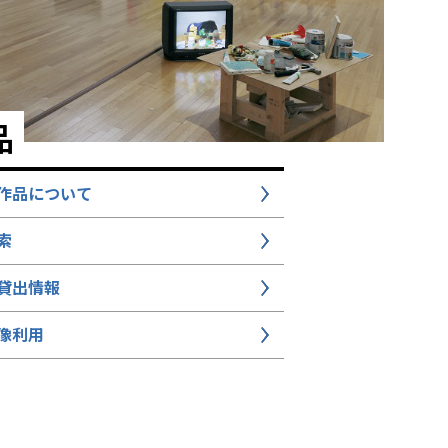
品
作品について
索
貸出情報
像利用