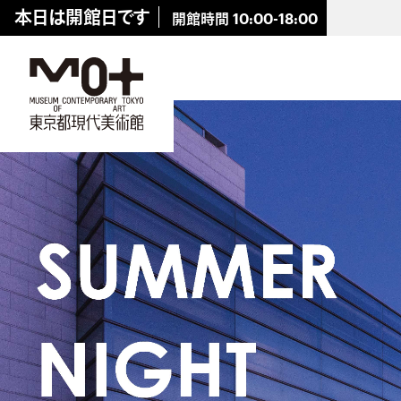
キ
本日は開館日です
開館時間
10:00-18:00
ッ
プ
し
ま
。