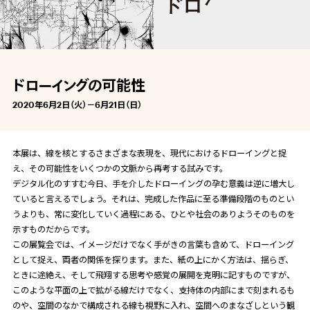
ドローイングの可能性
2020年6月2日（火）－6月21日（日）
本展は、線を核とするさまざまな表現を、現代におけるドローイングと捉
え、その可能性をいくつかの文脈から再考する試みです。
デジタル化のすすむ今日、手を介したドローイングの孕む意義は逆に増大し
ていると言えるでしょう。それは、完成した作品に至る準備段階のものとい
うよりも、常に変化していく過程にある、ひとや社会のありようそのものを
示すものだからです。
この展覧会では、イメージだけでなく手がきの言葉も含めて、ドローイング
として捉え、両者の関係を探ります。また、紙の上にかく方法は、揺らぎ、
ときに途絶え、そして飛翔する思考や感覚の展開を克明に記すものですが、
このような平面の上で拡がる線だけでなく、支持体の内部にまで刻まれるも
のや、空間のなかで構成される線も視野に入れ、空間へのまなざしという観