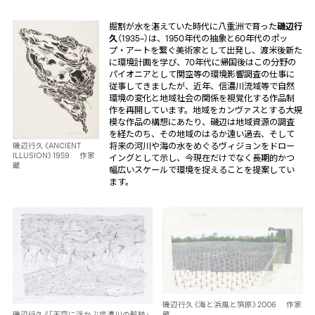
掘割が水を湛えていた時代に八重洲で育った
磯辺行
久
（1935–）は、1950年代の抽象と60年代のポッ
プ・アートを繋ぐ美術家として出発し、渡米後新た
に環境計画を学び、70年代に帰国後はこの分野の
パイオニアとして関空等の環境影響調査の仕事に
従事してきましたが、近年、信濃川流域等で自然
環境の変化と地域社会の関係を視覚化する作品制
作を再開しています。地域をカンヴァスとする大規
模な作品の構想にあたり、磯辺は地域資源の調査
を経たのち、その地域のはるか遠い過去、そして
将来の河川や海の水をめぐるヴィジョンをドロー
磯辺行久《ANCIENT
ILLUSION》1959 作家
イングとして示し、今現在だけでなく長期的かつ
蔵
幅広いスケールで環境を捉えることを提案してい
ます。
磯辺行久《海と浜風と篊原》2006 作家
蔵
磯辺行久《「天空に浮かぶ信濃川の航跡」