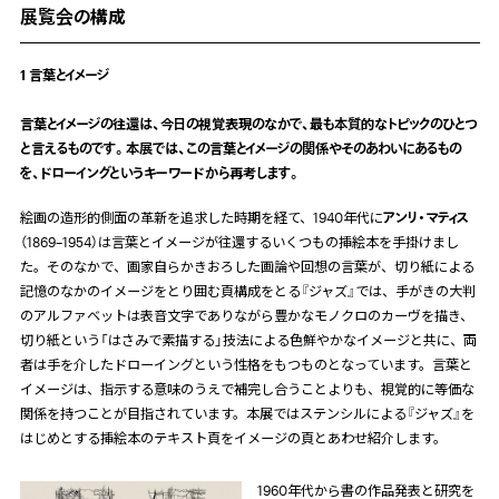
展覧会の構成
1 言葉とイメージ
言葉とイメージの往還は、今日の視覚表現のなかで、最も本質的なトピックのひとつ
と言えるものです。本展では、この言葉とイメージの関係やそのあわいにあるもの
を、ドローイングというキーワードから再考します。
絵画の造形的側面の革新を追求した時期を経て、1940年代に
アンリ・マティス
（1869–1954）は言葉とイメージが往還するいくつもの挿絵本を手掛けまし
た。そのなかで、画家自らかきおろした画論や回想の言葉が、切り紙による
記憶のなかのイメージをとり囲む頁構成をとる『ジャズ』では、手がきの大判
のアルファベットは表音文字でありながら豊かなモノクロのカーヴを描き、
切り紙という「はさみで素描する」技法による色鮮やかなイメージと共に、両
者は手を介したドローイングという性格をもつものとなっています。言葉と
イメージは、指示する意味のうえで補完し合うことよりも、視覚的に等価な
関係を持つことが目指されています。本展ではステンシルによる『ジャズ』を
はじめとする挿絵本のテキスト頁をイメージの頁とあわせ紹介します。
1960年代から書の作品発表と研究を