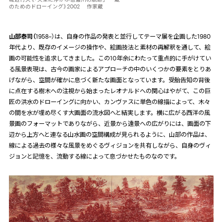
のためのドローイング》2002 作家蔵
山部泰司（
1958–）は、自身の作品の発表と並行してテーマ展を企画した
1980
年代より、既存のイメージの操作や、絵画技法と素材の再解釈を通して、絵
画の可能性を追求してきました。この
10
年余にわたって重点的に手がけてい
る風景表現は、古今の画家によるアプローチの中のいくつかの要素をとりあ
げながら、空間が確かに息づく新たな画面となっています。受胎告知の背後
に点在する樹木への注視から始まったレオナルドへの関心はやがて、この巨
匠の洪水のドローイングに向かい、カンヴァスに単色の線描によって、木々
の間を水が埋め尽くす大画面の流水図へと結実します。横に広がる西洋の風
景画のフォーマットでありながら、近景から遠景への広がりには、画面の下
辺から上方へと連なる山水画の空間構成が見られるように、山部の作品は、
線による過去の様々な風景をめぐるヴィジョンを共有しながら、自身のヴィ
ジョンと記憶を、流動する線によって息づかせたものなのです。