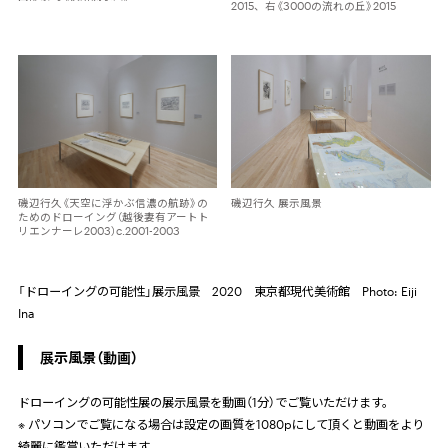
2015、右《3000の流れの丘》2015
磯辺行久《天空に浮かぶ信濃の航跡》の
磯辺行久 展示風景
ためのドローイング（越後妻有アートト
リエンナーレ2003）c.2001-2003
「ドローイングの可能性」展示風景 2020 東京都現代美術館 Photo: Eiji
Ina
展示風景（動画）
ドローイングの可能性展の展示風景を動画（1分）でご覧いただけます。
※ パソコンでご覧になる場合は設定の画質を
1080p
にして頂くと動画をより
綺麗に鑑賞いただけます