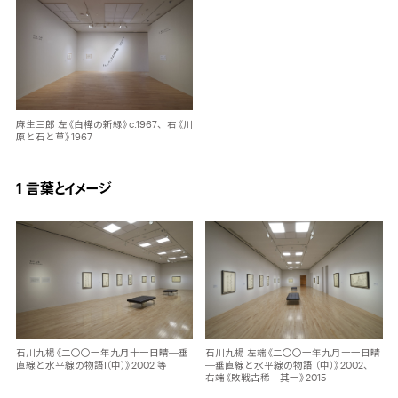
麻生三郎 左《白樺の新緑》c.1967、右《川
原と石と草》1967
1 言葉とイメージ
石川九楊《二〇〇一年九月十一日晴―垂
石川九楊 左端《二〇〇一年九月十一日晴
直線と水平線の物語Ⅰ（中）》2002 等
―垂直線と水平線の物語Ⅰ（中）》2002、
右端《敗戦古稀 其一》2015