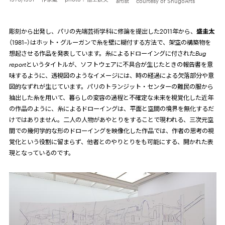
artist courtesy of ShugoArts
彫刻から出発し、パリの先端芸術学科に修論を提出した
2011
年から、
盛圭太
（
1981
–）はホット・グルーガンで糸を壁に糊付する方法で、架空の構築物を
想起させる作品を発表しています。糸によるドローイングに付された
Bug
report
というタイトルが、ソフトウェアに不具合が生じたときの報告書を意
味するように、透視図のようなイメージには、時の経過による欠落部分や意
図的なずれが生じています。パリのトランジット・センターの難民の服から
抽出した糸を用いて、暮らしの変容の過程と不確定な未来を視覚化した近年
の作品のように、糸によるドローイングは、平面と空間の境界を無化するだ
けではありません。二人の人物があやとりをすることで現われる、三次元空
間での幾何学的な形のドローイングを映像化した作品では、作者の思考の視
覚化という役割に留まらず、他者とのやりとりをも可能にする、開かれた表
現となっているのです。