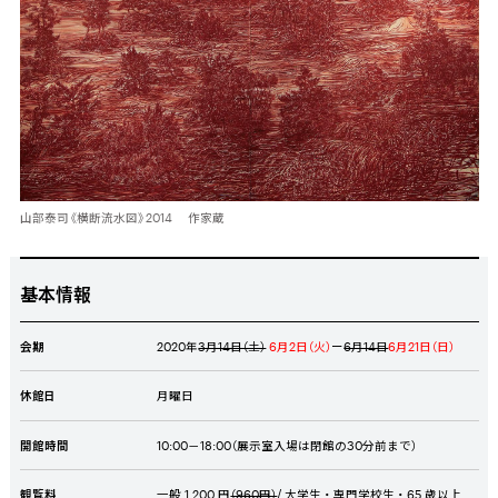
山部泰司《横断流水図》2014 作家蔵
基本情報
会期
2020年
3月14日（土）
6月2日（火）
ー
6月14日
6月21日（日）
休館日
月曜日
開館時間
10:00－18:00（展示室入場は閉館の30分前まで）
観覧料
一般 1,200 円
（960円）
/ 大学生・専門学校生・65 歳以上