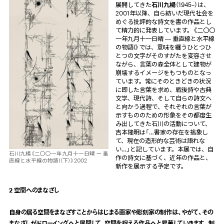
展開してきた
石川九楊
（1945–）は、
2001年以降、自ら紡いだ現代社会を
めぐる批評的な詩文を書の作品とし
て精力的に発表しています。《二〇〇
一年九月十一日晴 ― 垂直線と水平線
の物語Ⅰ》では、意味を纏うひとつひ
とつの文字がそのすがたを変容させ
ながら、言葉の森全体として建物が
崩壊するイメージをもつものとなっ
ています。常にそのときどきの状況
に即した言葉を求め、戦後詩や古典
文学、現代詩、そして自らの詩文へ
と向かう過程で、それぞれの言葉が
示すもののための形象をその都度生
み出してきた石川の活動について、
吉本隆明は「…書家の存在を捨象し
て、現在の造形的な芸術は語れな
い…」と記しています。本展では、自
石川九楊《二〇〇一年九月十一日晴 — 垂
作の詩文に基づく、近年の作品と、
直線と水平線の物語Ⅰ（下）》2002
新作を展示する予定です。
2 空間へのまなざし
自身の居る空間をまなざすことからはじまる画家や彫刻家の制作は、やがて、その
まなざしがドローイングへと展開して、空間を捉える作品へと昇華していきます。制