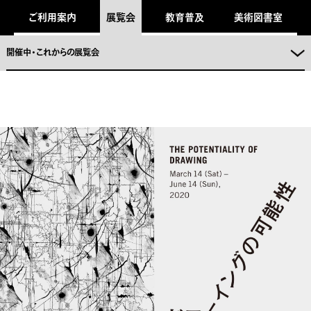
キ
ご利用案内
展覧会
教育普及
美術図書室
ッ
プ
し
ま
開催中・これからの展覧会
。