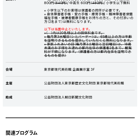
800円
（640円）
/ 中高生 600円
（480円）
/ 小学生以下無料
※ 小学生以下のお客様は保護者の同伴が必要です。
※ 身体障害者手帳・愛の手帳・療育手帳・精神障害者保健
福祉手帳・被爆者健康手帳をお持ちの方と、その付添いの
方（
2
名まで）は無料になります。
以下は当面中止といたします。
※（ ）内は20名様以上の団体料金です。
※ 毎月第3水曜日（シルバーデー）は、65歳以上の方は年齢
を証明できるものを提示していただくと無料になります。
※ 家族ふれあいの日（毎月第3土曜日と翌日曜日）は、18歳
未満のお子様をお連れの都内在住の保護者2名まで、観覧
料が半額になります。（保護者の方は都内在住を証明でき
るものを提示）
会場
東京都現代美術館 企画展示室 3F
主催
公益財団法人東京都歴史文化財団 東京都現代美術館
助成
公益財団法人朝日新聞文化財団
関連プログラム