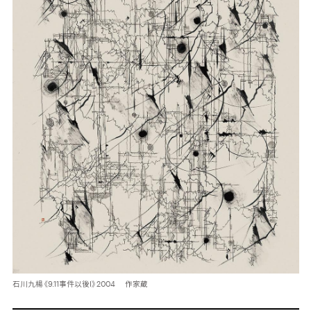
石川九楊《9.11事件以後Ⅰ》2004 作家蔵