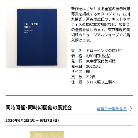
新作をはじめとする全室の展示風景
写真を掲載するカタログです。石川
九楊氏、戸谷成雄氏のテキストやマ
ティスの挿絵本の初訳など、展覧会
の全貌を愉しめます。東京都現代美
術館のミュージアムショップでご購
入頂けます。
書 名：ドローイングの可能性
価 格：3,500円（税込）
発 行：東京都現代美術館
発売日：2020.6.2
サイズ：B5
頁 数：212頁
仕 様：クロス張り上製本
同時開催・同時期開催の展覧会
展覧会一覧を見る
2020年6月2日（火）－ 9月27日（日）