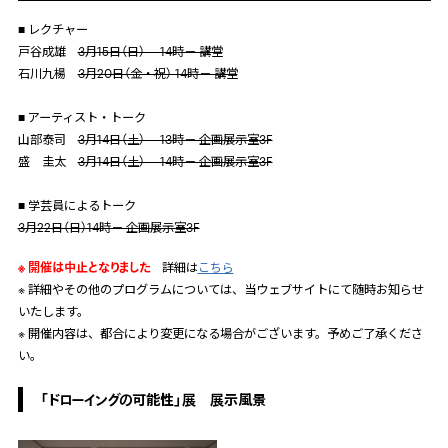
■ レクチャー
戸谷成雄
3月15日（日） 14時－ 講堂
石川九楊
3月20日（金・祝） 14時－ 講堂
■ アーティスト・トーク
山部泰司
3月14日（土） 13時－ 企画展示室3F
盛 圭太
3月14日（土） 14時－ 企画展示室
3F
■ 学芸員によるトーク
3月22日（日）14時－ 企画展示室3F
※ 開催は中止となりました
詳細は
こちら
※ 詳細やその他のプログラムについては、当ウェブサイトにて随時お知らせ
いたします。
※ 開催内容は、都合により変更になる場合がございます。予めご了承くださ
い。
「ドローイングの可能性」展 展示風景