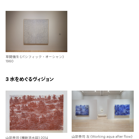
草間彌生《パシフィック・オーシャン》
1960
3 水をめぐるヴィジョン
山部泰司 左《Working aqua after flow》
山部泰司《横断流水図》2014