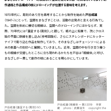
作過程と作品構成の核にドローイングが位置する意味を考えます。
1970年代に、彫刻のあり方を再考することから制作を始めた
戸谷成雄
（
1947
–）にとって、空間をまなざすことは、活動の出発点と言える行為でし
た。空間を斜めに横切る視線は、空間へのドローイングにほかならず、実
際、
70
年代には「露呈する《彫刻》」と題して、紙の上に鉛筆で、次にクロス
貼の平面に鉄線を差し込み［参考図版
4
］、さらにスチレンボードにカッター
ナイフで彫り込む作品を制作しており、そのまなざしはチェーンソーによる
木の表面への刻印へと展開していきました。近年、空間の中を行き交う幾つ
もの視線が交錯したところに立ち現われるかたちを戸谷は「視線体」と呼び、
まなざしが一貫して創作の核にあることを明らかにしています。
戸谷成雄《視線体 — 散》2019 作家
戸谷成雄《露呈する《彫刻》Ⅳ》
蔵 photo：武藤滋生 copyright the
1976/1991 作家蔵 photo：怡土鉄夫