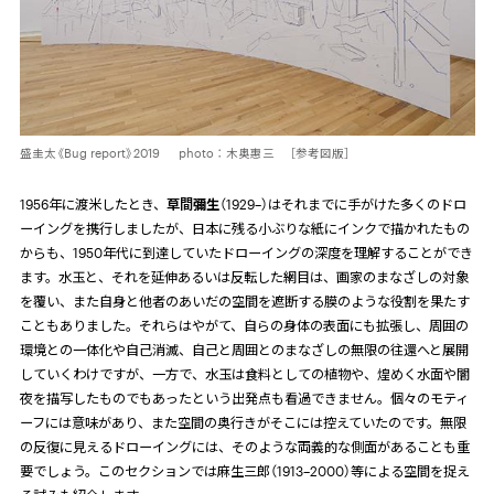
盛圭太《Bug report》2019 photo：木奥惠三 ［参考図版］
1956年に渡米したとき、
草間彌生
（
1929
–）はそれまでに手がけた多くのドロ
ーイングを携行しましたが、日本に残る小ぶりな紙にインクで描かれたもの
からも、
1950
年代に到達していたドローイングの深度を理解することができ
ます。水玉と、それを延伸あるいは反転した網目は、画家のまなざしの対象
を覆い、また自身と他者のあいだの空間を遮断する膜のような役割を果たす
こともありました。それらはやがて、自らの身体の表面にも拡張し、周囲の
環境との一体化や自己消滅、自己と周囲とのまなざしの無限の往還へと展開
していくわけですが、一方で、水玉は食料としての植物や、煌めく水面や闇
夜を描写したものでもあったという出発点も看過できません。個々のモティ
ーフには意味があり、また空間の奥行きがそこには控えていたのです。無限
の反復に見えるドローイングには、そのような両義的な側面があることも重
要でしょう。このセクションでは麻生三郎（
1913
–
2000
）等による空間を捉え