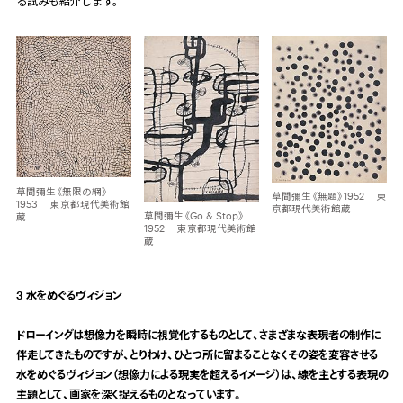
る試みも紹介します。
草間彌生《無限の網》
草間彌生《無題》1952 東
1953 東京都現代美術館
京都現代美術館蔵
草間彌生《Go & Stop》
蔵
1952 東京都現代美術館
蔵
3 水をめぐるヴィジョン
ドローイングは想像力を瞬時に視覚化するものとして、さまざまな表現者の制作に
伴走してきたものですが、とりわけ、ひとつ所に留まることなくその姿を変容させる
水をめぐるヴィジョン（想像力による現実を超えるイメージ）は、線を主とする表現の
主題として、画家を深く捉えるものとなっています。