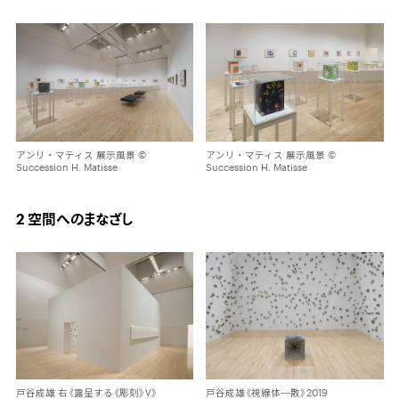
アンリ・マティス 展示風景 ©
アンリ・マティス 展示風景 ©
Succession H. Matisse
Succession H. Matisse
2 空間へのまなざし
戸谷成雄《視線体―散》2019
戸谷成雄 右《露呈する《彫刻》Ⅴ》