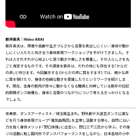
新井英夫｜
Hideo ARAI
新井英夫は、障害や高齢や生きづらさから言葉を表出しにくい／身体が動か
しにくい人たちと向き合う身体表現ワークショップを手がけてきました。そ
れは人それぞれが心地よいと思う動きや美しさを尊重し、その人らしさを丸
ごと肯定するものです。その源泉を新井は、だれの体にも存在する「からだ
の声」と呼びます。今回展示する《からだの声に耳をすます》では、微かな声
に耳を傾けたり、身体の些細な動きを意識したりというワークを紹介しま
す。現在、全身の筋肉が徐々に動かなくなる難病と対峙している新井の日記
的即興ダンス映像も、身体と言葉のつながりについて考えるきっかけとなる
でしょう。
体奏家、ダンスアーティスト／埼玉県生まれ。野外劇や大道芸ダンス公演な
どを行う身体表現グループ「電気曲馬団」を主宰し活動する傍ら、自然に沿い
力を抜く身体メソッド「野口体操」に出会い、野口三千三氏から学ぶ。その後
ソロ活動に転じ国内外でダンスパフォーマンスをしながら、日本各地の小中