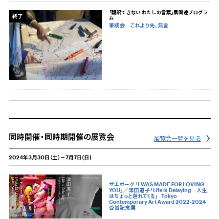
「翻訳できない わたしの言葉」展関連プログラ
終了
ム
筆談会 これより先、無言
同時開催・同時期開催の展覧会
展覧会一覧を見る
2024年3月30日（土）－7月7日(日)
サエボーグ「I WAS MADE FOR LOVING
YOU」／津田道子「Life is Delaying 人生
はちょっと遅れてくる」
Tokyo
Contemporary Art Award 2022-2024
受賞記念展