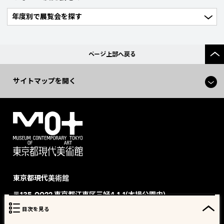
ページ上部へ戻る
サイトマップを開く
東京都現代美術館
〒135-0022 東京都江東区三好4-1-1(木場公園内)
TEL：
03-5245-4111（代表）
目次を見る