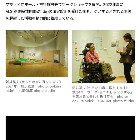
学校・公共ホール・福祉施設等でワークショップを展開。
2022
年夏に
ALS(
筋萎縮性側索硬化症
)
の確定診断を受けた後も、ケアする／される関係
を超越した活動を精力的に継続している。
新井英夫《からだの声に耳をすます》
2024年 展示風景 photo: ookura
新井英夫《からだの声に耳をすます》
hideki | KUROME photo studio
2024年 ワーク「目でおしゃべりする」
を来場者と楽しむ新井英夫 photo:
ookura hideki | KUROME photo studio