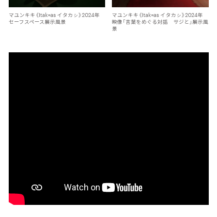
マユンキキ《Itak=as イタカㇱ》2024年
マユンキキ《Itak=as イタカㇱ》2024年
セーフスペース展示風景
映像「言葉をめぐる対話 サジと」展示風
景