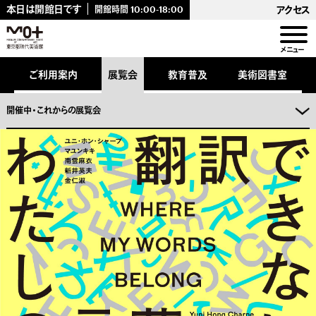
キ
本日は開館日です
アクセス
開館時間
10:00-18:00
ッ
プ
し
メニュー
ま
。
ご利用案内
展覧会
教育普及
美術図書室
開催中・これからの展覧会