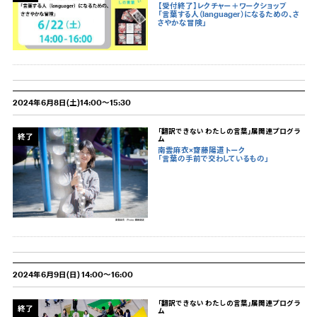
【受付終了】レクチャー＋ワークショップ
「言葉する人（languager）になるための、さ
さやかな冒険」
2024年6月8日(土)14:00～15:30
「翻訳できない わたしの言葉」展関連プログラ
終了
ム
南雲麻衣×齋藤陽道 トーク
「言葉の手前で交わしているもの」
2024年6月9日(日) 14:00～16:00
「翻訳できない わたしの言葉」展関連プログラ
終了
ム