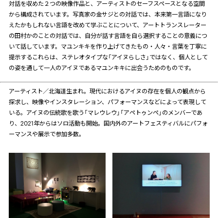
対話を収めた２つの映像作品と、アーティストのセーフスペースとなる空間
から構成されています。写真家の金サジとの対話では、本来第一言語になり
えたかもしれない言語を改めて学ぶことについて、アートトランスレーター
の田村かのことの対話では、自分が話す言語を自ら選択することの意義につ
いて話しています。マユンキキを作り上げてきたもの・人々・言葉を丁寧に
提示するこれらは、ステレオタイプな「アイヌらしさ」ではなく、個人として
の姿を通して一人のアイヌであるマユンキキに出会うためのものです。
アーティスト／北海道生まれ。現代におけるアイヌの存在を個人の観点から
探求し、映像やインスタレーション、パフォーマンスなどによって表現して
いる。アイヌの伝統歌を歌う「マレウレウ」「アペトゥンペ」のメンバーであ
り、
2021
年からはソロ活動も開始。国内外のアートフェスティバルにパフォ
ーマンスや展示で参加多数。