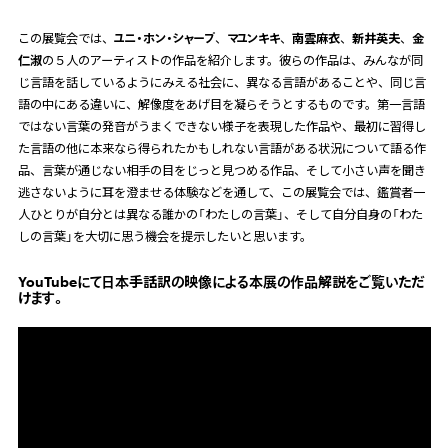
この展覧会では、
ユニ・ホン・シャープ
、
マユンキキ
、
南雲麻衣
、
新井英夫
、
金
仁淑
の５人のアーティストの作品を紹介します。彼らの作品は、みんなが同
じ言語を話しているようにみえる社会に、異なる言語があることや、同じ言
語の中にある違いに、解像度をあげ目を凝らそうとするものです。第一言語
ではない言葉の発音がうまくできない様子を表現した作品や、最初に習得し
た言語の他に本来なら得られたかもしれない言語がある状況について語る作
品、言葉が通じない相手の目をじっと見つめる作品、そして小さい声を聞き
逃さないように耳を澄ませる体験などを通して、この展覧会では、鑑賞者一
人ひとりが自分とは異なる誰かの「わたしの言葉」、そして自分自身の「わた
しの言葉」を大切に思う機会を提示したいと思います。
YouTubeにて日本手話訳の映像による本展の作品解説をご覧いただ
けます。