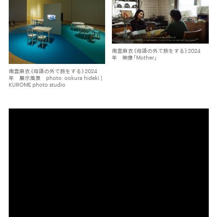
南雲麻衣《母語の外で旅をする》2024
年 映像「Mother」
南雲麻衣《母語の外で旅をする》2024
年 展示風景 photo: ookura hideki |
KUROME photo studio