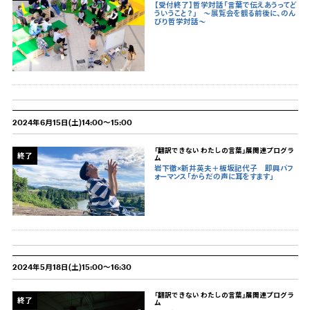
【受付終了】哲学対話「言葉で伝えあうってど
ういうこと？」
〜展覧会を観る前後に、のん
びり哲学対話〜
2024年6月15日(土)14:00～15:00
「翻訳できない わたしの言葉」展関連プログラ
終了
ム
岩下徹×新井英夫＋板坂記代子 即興パフ
ォーマンス「からだの声に耳をすます」
2024年5月18日(土)15:00～16:30
「翻訳できない わたしの言葉」展関連プログラ
終了
ム