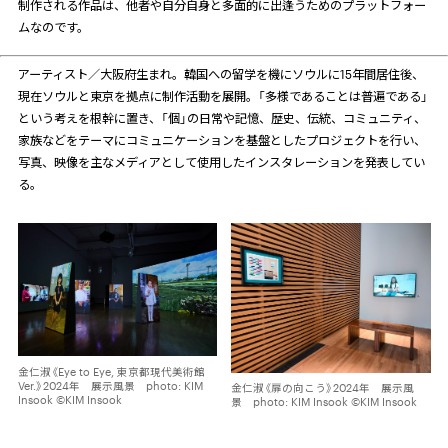
制作される作品は、他者や自分自身と多面的に出逢うためのプラットフォー
ムなのです。
アーティスト／大阪府生まれ。韓国への留学を機にソウルに
15
年間居住後、
現在ソウルと東京を拠点に制作活動を展開。「多様であることは普遍である」
という考えを根幹に置き、「個」の日常や記憶、歴史、伝統、コミュニティ、
家族などをテーマにコミュニケーションを基盤としたプロジェクトを行い、
写真、映像を主なメディアとして使用したインスタレーションを発表してい
る。
金仁淑《Eye to Eye, 東京都現代美術館
Ver.》2024年 展示風景 photo: KIM
金仁淑《扉の向こう》2024年 展示風
Insook ©KIM Insook
景 photo: KIM Insook ©KIM Insook