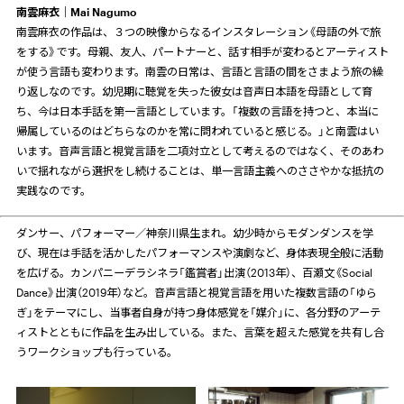
南雲麻衣｜
Mai Nagumo
南雲麻衣の作品は、３つの映像からなるインスタレーション《母語の外で旅
をする》です。母親、友人、パートナーと、話す相手が変わるとアーティスト
が使う言語も変わります。南雲の日常は、言語と言語の間をさまよう旅の繰
り返しなのです。幼児期に聴覚を失った彼女は音声日本語を母語として育
ち、今は日本手話を第一言語としています。「複数の言語を持つと、本当に
帰属しているのはどちらなのかを常に問われていると感じる。」と南雲はい
います。音声言語と視覚言語を二項対立として考えるのではなく、そのあわ
いで揺れながら選択をし続けることは、単一言語主義へのささやかな抵抗の
実践なのです。
ダンサー、パフォーマー／神奈川県生まれ。幼少時からモダンダンスを学
び、現在は手話を活かしたパフォーマンスや演劇など、身体表現全般に活動
を広げる。カンパニーデラシネラ「鑑賞者」出演（
2013
年）、百瀬文《
Social
Dance
》出演（
2019
年）など。音声言語と視覚言語を用いた複数言語の「ゆら
ぎ」をテーマにし、当事者自身が持つ身体感覚を「媒介」に、各分野のアーテ
ィストとともに作品を生み出している。また、言葉を超えた感覚を共有し合
うワークショップも行っている。