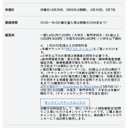
休館日
月曜日（
4
月
29
日、
5
月
6
日は開館）、
4
月
30
日、
5
月
7
日
開館時間
10:00－18:00（展示室入場は閉館の30分前まで）
観覧料
一般1,400 円（1,120円） / 大学生・専門学校生・65 歳以上
1,000円（800円） / 中高生600円（480円） / 小学生以下無料
※( ) 内は20名様以上の団体料金
※本展チケットで「
MOTコレクション
」もご覧いただけま
す。
※小学生以下のお客様は保護者の同伴が必要です。
※身体障害者手帳・愛の手帳・療育手帳・精神障害者保健
福祉手帳・被爆者健康手帳をお持ちの方と、その付添いの
方（2名まで）は無料になります。
※ 毎月第3水曜（シルバーデー）は、65歳以上の方は無料で
す。（チケットカウンターで年齢を証明できるものを提示）
※家族ふれあいの日（毎月第3土曜と翌日曜）は、18歳未満の
子を同伴する保護者（都内在住を証明できるものを提示/2
名まで）の観覧料が半額になります。
※[
学生無料デー Supported by Bloomberg
] 5月11日（土）・
12日（日）の2日間、中高生・専門学校生・大学生は本展が
無料です。（チケットカウンターで学生証を提示）
オンラインチケットはこちら
会期中日時指定なしで、1枚につきお一人様各展覧会1回限
りご入場いただけるオンラインチケットです。ご購入後の
キャンセル・変更は一切できません。美術館チケットカウ
ンターにて当日券も販売します。