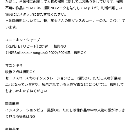
ただし、肖像権に配慮して人物の撮影に関してはお断りをしています。撮影
不可の作品については、撮影NGマークを貼付していますが、判断が難しい
場合にはスタッフにおたずねください。
＊動画撮影については、新井英夫さんの影ダンスのコーナーのみ、OKとして
います。
ユニ・ホン・シャープ
《RÉPÈTE | リピート》2019年 撮影NG
《旧題Still on our tongues》2022/2024年 撮影OK
マユンキキ
映像２点は撮影OK
セーフスペース内のインスタレーションビュー撮影OK、ただし人物（「展示
品」となっている方や、展示されている人物写真など）については、撮影して
もよいかおたずねください
南雲麻衣
インスタレーションビュー撮影OK、ただし映像作品の中の人物の顔がはっき
り見える撮影はNG
新井英夫