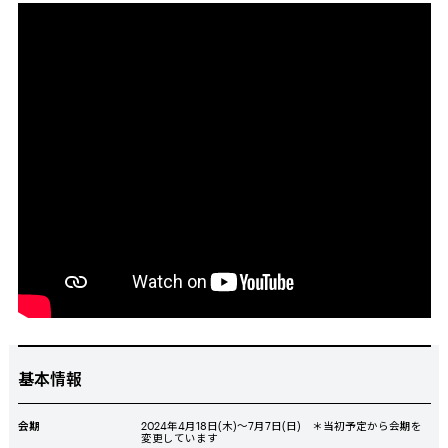
基本情報
会期
2024年
4
月
18
日
(
木
)
～7月7日
(
日
)
＊当初予定から会期を
変更しています