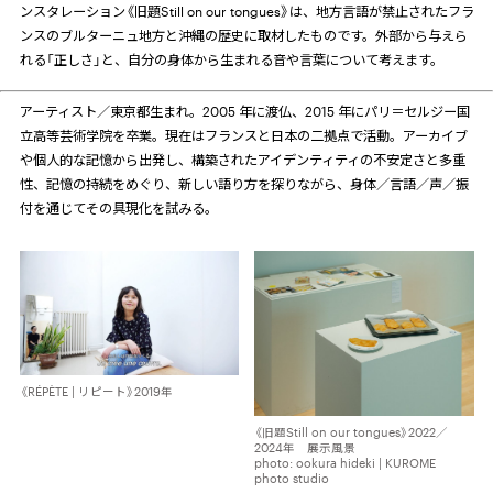
ンスタレーション《旧題Still on our tongues》は、地方言語が禁止されたフラ
ンスのブルターニュ地方と沖縄の歴史に取材したものです。外部から与えら
れる「正しさ」と、自分の身体から生まれる音や言葉について考えます。
アーティスト／東京都生まれ。
2005
年に渡仏、
2015
年にパリ＝セルジー国
立高等芸術学院を卒業。現在はフランスと日本の二拠点で活動。アーカイブ
や個人的な記憶から出発し、構築されたアイデンティティの不安定さと多重
性、記憶の持続をめぐり、新しい語り方を探りながら、身体／言語／声／振
付を通じてその具現化を試みる。
《RÉPÈTE | リピート》2019年
《旧題Still on our tongues》2022／
2024年 展示風景
photo: ookura hideki | KUROME
photo studio