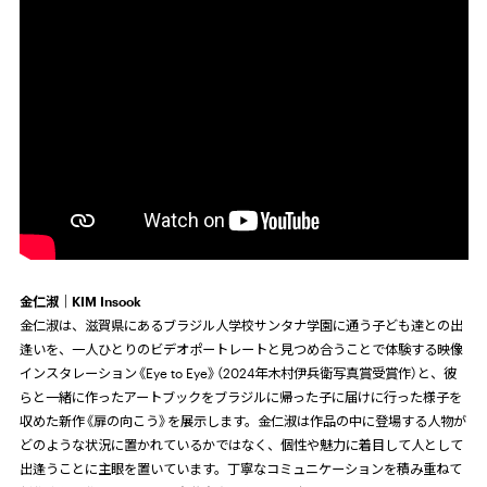
金仁淑｜
KIM Insook
金仁淑は、滋賀県にあるブラジル人学校サンタナ学園に通う子ども達との出
逢いを、一人ひとりのビデオポートレートと見つめ合うことで体験する映像
インスタレーション《Eye to Eye》（2024年木村伊兵衛写真賞受賞作）と、彼
らと一緒に作ったアートブックをブラジルに帰った子に届けに行った様子を
収めた新作《扉の向こう》を展示します。金仁淑は作品の中に登場する人物が
どのような状況に置かれているかではなく、個性や魅力に着目して人として
出逢うことに主眼を置いています。丁寧なコミュニケーションを積み重ねて