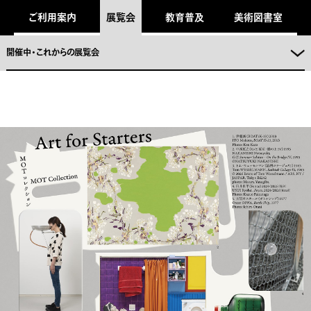
キ
ご利用案内
展覧会
教育普及
美術図書室
ッ
プ
し
ま
開催中・これからの展覧会
。