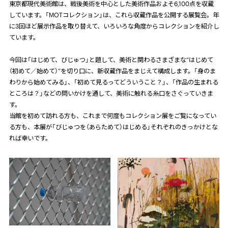
東京都現代美術館は、戦後美術を中心とした美術作品およそ
6,100
点を収蔵
しています。「
MOT
コレクション」は、これら収蔵作品を公開する展覧会。年
に
3
回ほど展示作品を取り替えて、いろいろな角度からコレクションを紹介し
ています。
今回は「はじめて、びじゅつ」と題して、美術と関わるさまざまな
“
はじめて
（初めて／始めて）
”
を切り口に、新収蔵作品をまじえて構成します。「身のま
わりから始めてみる」、「初めて見るってどういうこと？」、「作品の生まれる
ところは？」などの問いかけを通して、美術に触れる糸口をさぐっていきま
す。
当館を初めて訪れる方も、これまで何度もコレクション展をご覧になってい
る方も、本展が「びじゅつを（あらためて）はじめる」それぞれのきっかけとな
れば幸いです。