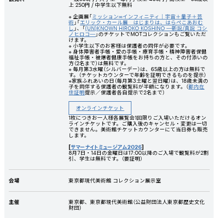
上 250円 / 中学生以下無料
※
企画展「
ミッション∞インフィニティ｜宇宙＋量子＋芸
術
」「
エリック・カール展 はじまりは、はらぺこあおむ
し
」、
「
(UN)KNOWN HIROKO KOSHINO ―新説/真説 コシ
ノヒロコ―
」
のチケットでMOTコレクションもご覧いただ
けます。
※ 小学生以下のお客様は保護者の同伴が必要です。
※ 身体障害者手帳・愛の手帳・療育手帳・精神障害者保健
福祉手帳・被爆者健康手帳をお持ちの方と、その付添いの
方（2名まで）は無料です。
※ 毎月第3水曜（シルバーデー）は、65歳以上の方は無料で
す。（チケットカウンターで年齢を証明できるものを提示）
※家族ふれあいの日（毎月第3土曜と翌日曜）は、18歳未満の
子を同伴する保護者の観覧料が半額になります。（
都内在
住証明
提示／保護者各自提示で2名まで）
オンラインチケット
1枚につきお一人様各展覧会1回限りご入場いただけるオン
ラインチケットです。ご購入後のキャンセル・変更は一切
できません。美術館チケットカウンターにて当日券も販売
します。
[
サマーナイトミュージアム2026
]
8月7日・14日の金曜日は17:00以降のご入場で観覧料が2割
引、学生は無料です。（要証明）
会場
東京都現代美術館 コレクション展示室
主催
東京都、東京都現代美術館（公益財団法人東京都歴史文化
財団）