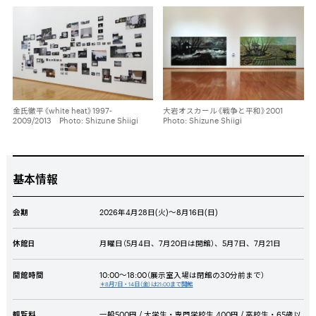
金氏徹平《white heat》1997-
大岩オスカール《戦争と平和》2001
2009/2013 Photo: Shizune Shiigi
Photo: Shizune Shiigi
基本情報
会期
2026年4月28日(火)～8月16日
(日
)
休館日
月曜日
（
5
月4日、7月20日は開館）、5月7日、7月21日
開館時間
10:00～
18:00
（展示室入場は閉館の
30
分前まで）
＊8月7日・14日（金）は21:00まで開館
観覧料
一般500円 / 大学生・専門学校生 400円 / 高校生・65歳以