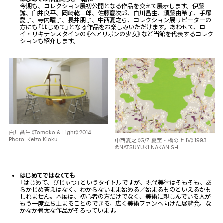
今期も、コレクション展初公開となる作品を交えて展示します。伊藤
誠、臼井良平、
岡﨑乾二郎、
佐藤慶次郎
、白川昌生、須藤由希子、手塚
愛子、寺内曜子、長井朋子、中西夏之ら、コレクション展リピーターの
方にも「はじめて」となる作品をお楽しみいただけます。あわせて、ロ
イ・リキテンスタインの《ヘアリボンの少女》など当館を代表するコレク
ションも紹介します。
白川昌生《Tomoko & Light》2014
Photo: Keizo Kioku
中西夏之《G/Z 夏至・橋の上 IV》1993
©NATSUYUKI NAKANISHI
はじめてではなくても
「はじめて、びじゅつ」というタイトルですが、現代美術はそもそも、あ
らかじめ答えはなく、わからないまま始める／始まるものといえるかも
しれません。本展は、初心者の方だけでなく、美術に親しんでいる人が
もう一度立ち止まることのできる、広く美術ファンへ向けた展覧会。な
かなか骨太な作品がそろっています。