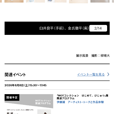
臼井良平（手前）、金氏徹平（奥）
2/14
展示風景 撮影：柳場大
関連イベント
イベント一覧を見る
2026年8月8日（土）15:30～17:45
「MOTコレクション はじめて、びじゅつ」展
開催予定
関連プログラム
伊藤誠 アーティスト・トークと作品体験