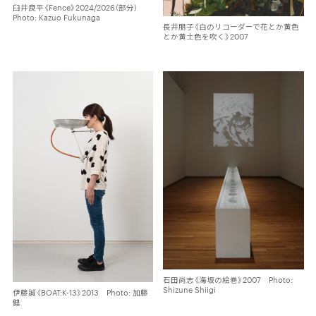
臼井良平《Fence》2024/2026（部分）
Photo: Kazuo Fukunaga
長井朋子《白のリコーダーで花とか黄色
とか黄土色を吹く》2007
石田尚志《海坂の絵巻》2007 Photo:
Shizune Shiigi
伊藤誠《BOAT:K-13》2013 Photo: 加藤
健