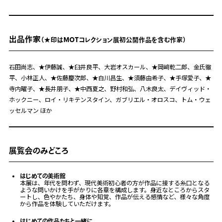
出品
作家
（★印はMOTコレクション展
初公開作品を含む作家
）
石田尚志、★伊藤誠、★臼井良平、大岩オスカール、★岡﨑乾二郎、金氏徹
平、小林正人、★佐藤慶次郎、★白川昌生、★須藤由希子、★手塚愛子、★
寺内曜子、★長井朋子、★中西夏之、野村和弘、八木良太、デイヴィッド・
ホックニー、ロイ・リキテンスタイン、ガブリエル・オロスコ、トム・ウェ
ッセルマン ほか
展覧会のみどころ
はじめての美術館
本展は、年代を問わず、現代美術初心者の方が作品に接する糸口となる
ような問いかけを手がかりに各章を構成します。身近なところからスタ
ートし、色やかたち、身体や知覚、作品が伝える感情など、様々な角度
から作品を体験していただけます。
はじめての作品たちと一緒に