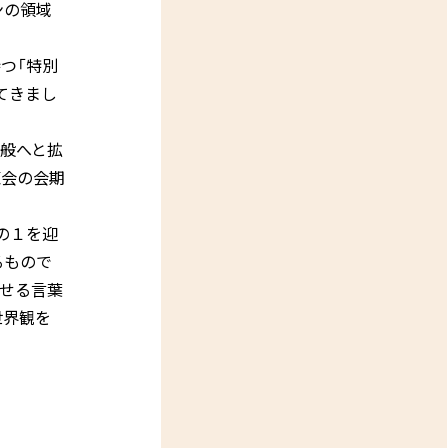
ンの領域
つ「特別
てきまし
般へと拡
覧会の会期
の１を迎
るもので
せる言葉
世界観を