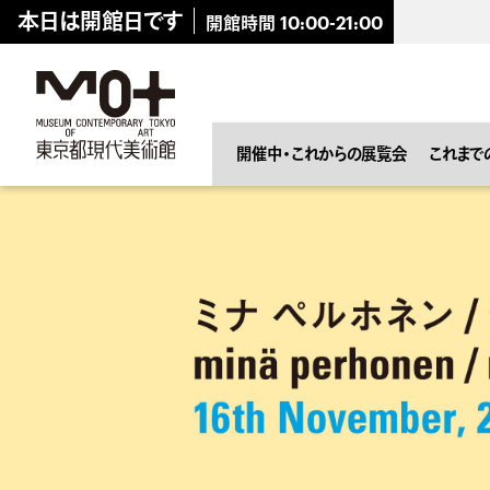
キ
本日は開館日です
開館時間 10:00-21:00
ッ
プ
し
ま
。
展覧会
開催中・これからの展覧会
これまで