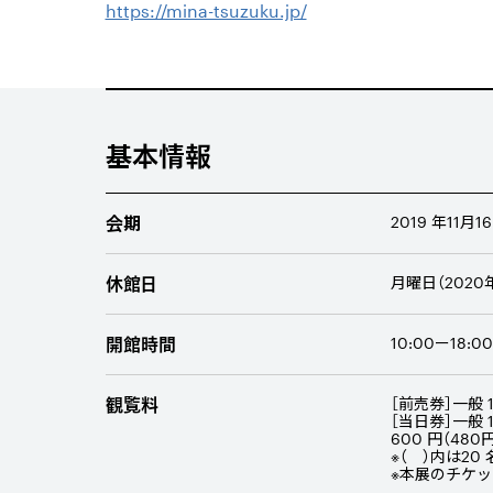
https://mina-tsuzuku.jp/
基本情報
会期
2019 年11月
休館日
月曜日（2020
開館時間
10:00ー18
観覧料
［前売券］一般 
［当日券］一般 1
600 円（48
※（ ）内は2
※本展のチケ