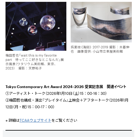
呉夏枝《海図》 2017-2019 撮影：木暮伸
也 画像提供: 小山市立車屋美術館
梅田哲也「wait this is my favorite
part 待ってここ好きなとこなんだ」展
示風景（ワタリウム美術館、東京、
2023） 撮影：天野祐子
Tokyo Contemporary Art Award 2024–2026 受賞記念展 関連イベント
①アーティスト・トーク（2026年1月10日（土）15：00-16：30）
➁梅田哲也構成・演出『プレイタイム』上映会＋アフタートーク（2026年1月
12日（月・祝）15：00-17：00）
※ 詳細は
TCAAウェブサイト
をご覧ください