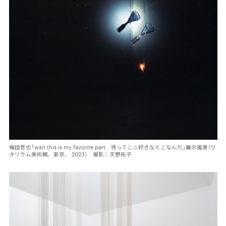
梅田哲也「wait this is my favorite part 待ってここ好きなとこなんだ」展示風景（ワ
タリウム美術館、東京、 2023） 撮影：天野祐子