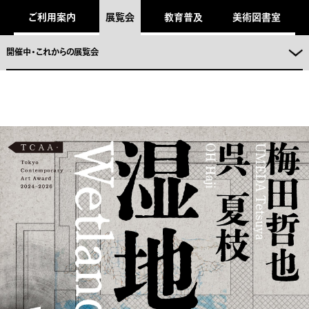
キ
ご利用案内
展覧会
教育普及
美術図書室
ッ
プ
し
ま
開催中・これからの展覧会
。