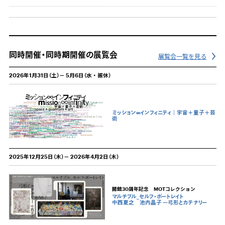
同時開催・同時期開催の展覧会
展覧会一覧を見る
2026年1月31日（土）－ 5月6日（水・振休）
ミッション∞インフィニティ｜宇宙＋量子＋芸
術
2025年12月25日（木）－ 2026年4月2日（木）
開館30周年記念 MOTコレクション
マルチプル_セルフ・ポートレイト
中西夏之 池内晶子 —弓形とカテナリー