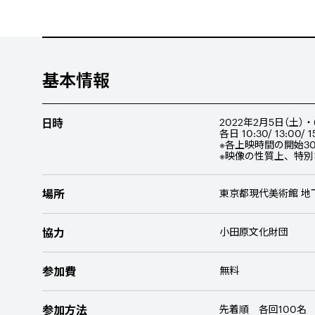
基本情報
日時
2022年
2
月
5
日（土）・
各日 10:30/ 13:00
※各上映時間の開始3
※映像の性質上、特
場所
東京都現代美術館 地
協力
小田原文化財団
参加費
無料
参加方法
先着順 各回1
00
名