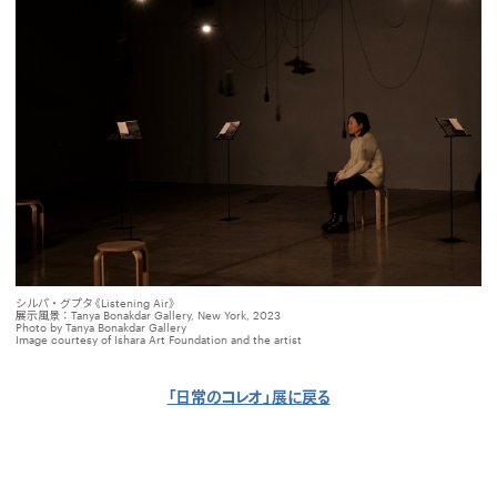
シルパ・グプタ《Listening Air》
展示風景：Tanya Bonakdar Gallery, New York, 2023
Photo by Tanya Bonakdar Gallery
Image courtesy of Ishara Art Foundation and the artist
「日常のコレオ」展に戻る