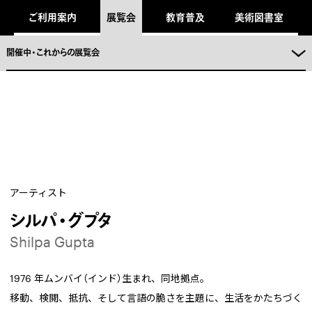
キ
ご利用案内
展覧会
教育普及
美術図書室
ッ
プ
し
ま
開催中・これからの展覧会
。
アーティスト
シルパ・グプタ
Shilpa Gupta
1976 年ムンバイ（インド）生まれ、同地拠点。
移動、検閲、抵抗、そして言語の脆さを主題に、生活をかたちづく