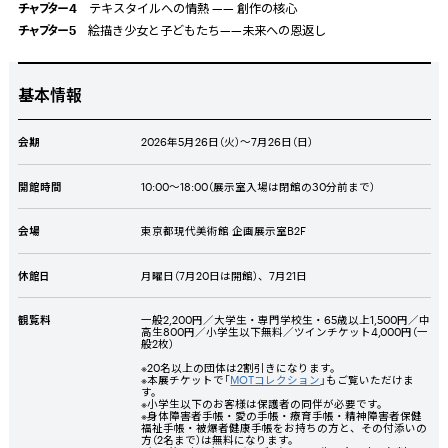
チャプター
4
テキスタイルへの情熱
——
創作の核心
チャプター
5
絵描き少女と子どもたち——未来への恩返し
基本情報
会期
2026年5月26日（火）～7月26日（日）
開館時間
10:00～18:00（展示室入場は閉館の30分前まで）
会場
東京都現代美術館 企画展示室B2F
休館日
月曜日（7月20日は開館）、7月21日
観覧料
⼀般2,200円／⼤学⽣・専⾨学校⽣・65歳以上1,500円／中
高生800円／⼩学⽣以下無料／ツインチケット4,000円（一
般2枚）
※20名以上の団体は2割引きになります。
※本展チケットで「
MOTコレクション
」もご覧いただけま
す。
※小学生以下のお客様は保護者の同伴が必要です。
※身体障害者手帳・愛の手帳・療育手帳・精神障害者保健
福祉手帳・被爆者健康手帳をお持ちの方と、その付添いの
方（2名まで）は無料になります。