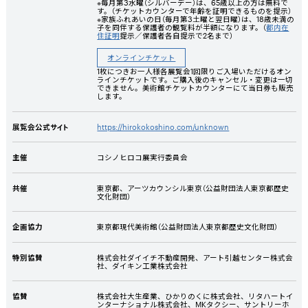
※毎月第3水曜（シルバーデー）は、65歳以上の方は無料で
す。（チケットカウンターで年齢を証明できるものを提示）
※家族ふれあいの日（毎月第3土曜と翌日曜）は、18歳未満の
子を同伴する保護者の観覧料が半額になります。（
都内在
住証明
提示／保護者各自提示で2名まで）
オンラインチケット
1枚につきお一人様各展覧会1回限りご入場いただけるオン
ラインチケットです。ご購入後のキャンセル・変更は一切
できません。美術館チケットカウンターにて当日券も販売
します。
展覧会公式サイト
https://hirokokoshino.com/unknown
主催
コシノヒロコ展実⾏委員会
共催
東京都、アーツカウンシル東京（公益財団法⼈東京都歴史
⽂化財団）
企画協⼒
東京都現代美術館（公益財団法⼈東京都歴史⽂化財団）
特別協賛
株式会社ダイイチ不動産開発、アート引越センター株式会
社、ダイキン工業株式会社
協賛
株式会社大生産業、ひかりのくに株式会社、リタハートイ
ンターナショナル株式会社、
MK
タクシー、サントリーホ