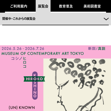
キ
ご利用案内
展覧会
教育普及
美術図書室
ッ
プ
し
ま
開催中・これからの展覧会
。