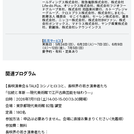
ールディングス株式会社、阪急電鉄株式会社、株式会社
Life-do.Plus
、オリックス株式会社、株式会社フジオフー
ドグループ本社、株式会社 池田泉州銀行、カトープレジャ
ーグループ、クロスプラス株式会社、株式会社しまむら、
医療法人 精良会 せこぐち歯科、セーレン株式会社、瀧本
株式会社、ニッコー株式会社、株式会社BMファン、株式
会社ボンマックス、マドラス株式会社、ヤング産業株式会
社、劉麗珠、株式会社レナウンインクス
[
託児サービス
]
実施日：5月24日（日）、6月2日（火）～7日（日）、6月9日
（火）～12日（金）、7月5日（日）
要予約・有料・定員あり
関連プログラム
【長唄演奏会＆
TALK
】コシノヒロコと、長唄界の若き演奏者たち
「伝統と革新 ―現代美術館で江戸古典芸能を味わう―」
日時：
2026
年
7
月
11
日（土）
14:00-15:00
（
13:30
開場）
会場：東京都現代美術館
B2
階 講堂
定員：
180
名
参加方法：申込は必要ありません。会場に直接お集まりください（先着順）
参加費：無料
長唄界の若き演奏者たち：