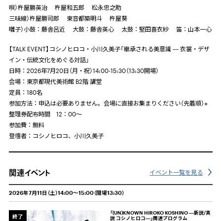
唄）杵屋勝英治 杵屋和五郎 松永忠之助
三味線）杵屋勝司郎 東音都築明斗 杵屋葵
囃子）小鼓：藤舎呂近 大鼓：藤舎英心 太鼓：堅田喜衣紗 笛：山本一心
【
TALK EVENT
】コシノヒロコ・小川久美子「継承される美意識 ― 衣裳・デザ
イン・伝統文化をめぐる対話」
日時：
2026年7月20日（月・祝）14:00-15:30（13:30開場）
会場：東京都現代美術館
B2
階 講堂
定員：
180
名
参加方法：申込は必要ありません。会場に直接お集まりください（先着順）※
整理券配布時間 12：00〜
参加費：無料
登壇者：コシノヒロコ、小川久美子
関連イベント
イベント一覧を見る
2026年7月11日（土）14:00～15:00（開場13:30）
「(UN)KNOWN HIROKO KOSHINO ―新説/真
終了
説 コシノヒロコ―」関連プログラム