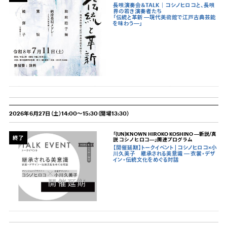
長唄演奏会＆TALK｜コシノヒロコと、長唄
界の若き演奏者たち
「伝統と革新 ―現代美術館で江戸古典芸能
を味わう―」
2026年6月27日（土）14:00～15:30（開場13:30）
「(UN)KNOWN HIROKO KOSHINO ―新説/真
終了
説 コシノヒロコ―」関連プログラム
【開催延期】トークイベント | コシノヒロコ×小
川久美子 継承される美意識 ― 衣裳・デザ
イン・伝統文化をめぐる対話