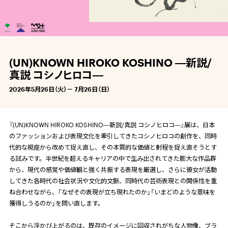
(UN)KNOWN HIROKO KOSHINO ―新説/
真説 コシノヒロコ―
2026年5月26日（火）－ 7月26日（日）
『
(UN)KNOWN HIROKO KOSHINO―新説/真説 コシノヒロコ―
』展は、日本
のファッションおよび表現文化を牽引してきたコシノヒロコの創作を、同時
代的な視座から改めて捉え直し、その本質的な価値と射程を捉え直そうとす
る試みです。半世紀を超えるキャリアの中で生み出されてきた膨大な作品群
から、現代の感覚や価値観と強く共振する表現を厳選し、さらに彼女が活動
してきた各時代の社会状況や文化的文脈、同時代の芸術表現との関係性を重
ね合わせながら、「なぜその表現が立ち現れたのか」「いまどのような意味を
獲得しうるのか」を問い直します。
そこから浮かび上がるのは、既存のイメージに回収されがちな人物像、ブラ