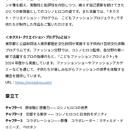
ンド像を超え、実験性と批評性を内包しつつ、絶えず自己更新を続けてきた
ひとりの表現者としてのコシノヒロコの姿です。また本展では、「ネクス
ト・クリエイション・プログラム こどもファッションプロジェクト」で子
供たちが制作した作品もご覧いただけます。
＜ネクスト・クリエイション・ブログラムとは＞
東京都と公益財団法人東京都歴史文化財団が実施する子供向け芸術文化体験
プログラムです。ファッション分野では、コシノヒロコ監修、各分野の第一
線で活躍するプロの指導のもと、「こどもファッションプロジェクト」を
2024
年度から実施しています。ファッションショーやファッションアカデ
ミーなどを通じて、子供たちが楽しみながらファッションの世界を体験する
機会を提供しています。
URL：
https://ncptokyo.com/
章立て
チャプター
1
原体験と想像力——コシノヒロコの世界
チャプター
2
交錯する美学
——
コシノヒロコと日本的モダニティ
チャプター
3
コラボレーション——群像 コラボレーター：マティルド・ド
ゥニーズ、ペロタン